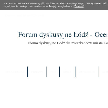
Na naszym serwisie stosujemy pliki cookies w celach statystycznych. Korzystanie z wi
uzyskiwania dostepu do cookies sa w Twojej przegladarce.
[Zamknij]
Obecny czas: 09 Sie 2026, 14:44
Forum dyskusyjne Łódź - Oce
Forum dyskusyjne Łódź dla mieszkańców miasta Łod
Strona główna
Partnerzy
FAQ
Szukaj
Użytkownicy
Zes