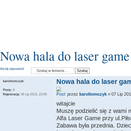
Nowa hala do laser game
Wyślij odpowiedź
Nowa hala do laser ga
karoltomczyk
Posty:
9
przez
karoltomczyk
» 07 Lip 201
Rejestracja:
05 Lip 2015, 23:09
witajcie
Muszę podzielić się z wami 
Alfa Laser Game przy ul.Pił
Zabawa była przednia. Dziec