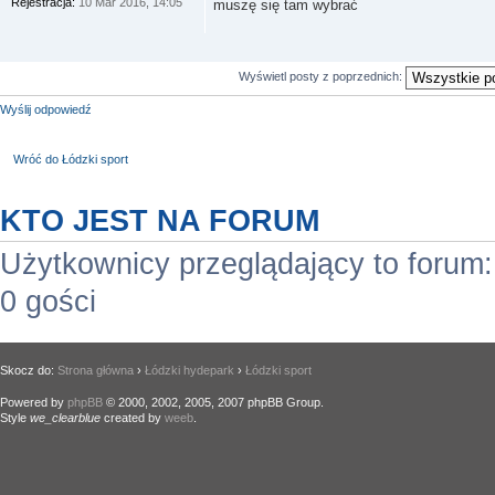
Rejestracja:
10 Mar 2016, 14:05
muszę się tam wybrać
Wyświetl posty z poprzednich:
Wyślij odpowiedź
Wróć do Łódzki sport
KTO JEST NA FORUM
Użytkownicy przeglądający to forum
0 gości
Skocz do:
Strona główna
›
Łódzki hydepark
›
Łódzki sport
Powered by
phpBB
© 2000, 2002, 2005, 2007 phpBB Group.
Style
we_clearblue
created by
weeb
.