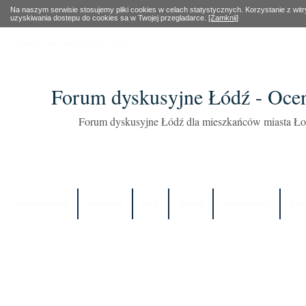
Na naszym serwisie stosujemy pliki cookies w celach statystycznych. Korzystanie z wi
uzyskiwania dostepu do cookies sa w Twojej przegladarce.
[Zamknij]
Obecny czas: 06 Sie 2026, 19:27
Forum dyskusyjne Łódź - Oce
Forum dyskusyjne Łódź dla mieszkańców miasta Łod
Strona główna
Partnerzy
FAQ
Szukaj
Użytkownicy
Zes