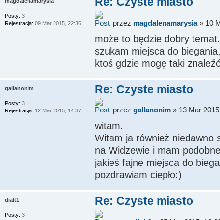
Re: Czyste miasto
magdalenamarysia
Posty:
3
przez
magdalenamarysia
» 10 M
Rejestracja:
09 Mar 2015, 22:36
może to będzie dobry temat.
szukam miejsca do biegania, 
ktoś gdzie mogę taki znaleź
Re: Czyste miasto
gallanonim
Posty:
3
przez
gallanonim
» 13 Mar 2015,
Rejestracja:
12 Mar 2015, 14:37
witam.
Witam ja również niedawno 
na Widzewie i mam podobne 
jakieś fajne miejsca do biega
pozdrawiam ciepło:)
Re: Czyste miasto
dialt1
Posty:
3