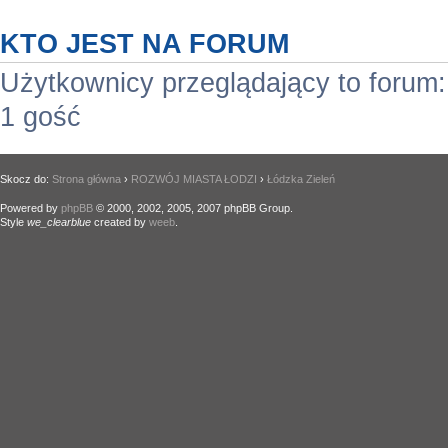
KTO JEST NA FORUM
Użytkownicy przeglądający to forum
1 gość
Skocz do:
Strona główna
›
ROZWÓJ MIASTA ŁODZI
›
Łódzka Zieleń
Powered by
phpBB
© 2000, 2002, 2005, 2007 phpBB Group.
Style
we_clearblue
created by
weeb
.