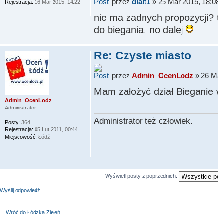
przez
dialt1
» 25 Mar 2015, 18:0
Rejestracja:
16 Mar 2015, 14:22
nie ma zadnych propozycji? 
do biegania. no dalej
Re: Czyste miasto
przez
Admin_OcenLodz
» 26 Ma
Mam założyć dział Bieganie 
Admin_OcenLodz
Administrator
Administrator też człowiek.
Posty:
364
Rejestracja:
05 Lut 2011, 00:44
Miejscowość:
Łódź
Wyświetl posty z poprzednich:
Wyślij odpowiedź
Wróć do Łódzka Zieleń