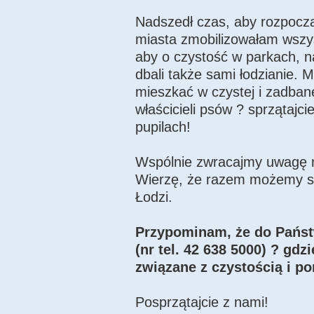
Nadszedł czas, aby rozpoczą
miasta zmobilizowałam wszys
aby o czystość w parkach, 
dbali także sami łodzianie. 
mieszkać w czystej i zadbane
właścicieli psów ? sprzątajc
pupilach!
Wspólnie zwracajmy uwagę n
Wierzę, że razem możemy spr
Łodzi.
Przypominam, że do Państwa
(nr tel. 42 638 5000) ? gd
związane z czystością i po
Posprzątajcie z nami!