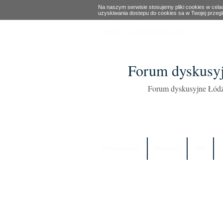
Na naszym serwisie stosujemy pliki cookies w cel
uzyskiwania dostepu do cookies sa w Twojej przeg
Obecny czas: 06 Sie 2026, 12:41
Forum dyskusyj
Forum dyskusyjne Łódź
Strona główna
Partnerzy
FAQ