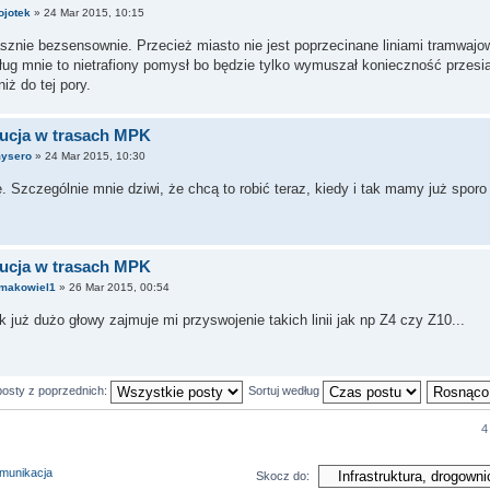
ojotek
» 24 Mar 2015, 10:15
asznie bezsensownie. Przecież miasto nie jest poprzecinane liniami tramwajo
ug mnie to nietrafiony pomysł bo będzie tylko wymuszał konieczność przesi
iż do tej pory.
ucja w trasach MPK
ysero
» 24 Mar 2015, 10:30
 Szczególnie mnie dziwi, że chcą to robić teraz, kiedy i tak mamy już sporo
ucja w trasach MPK
makowiel1
» 26 Mar 2015, 00:54
ak już dużo głowy zajmuje mi przyswojenie takich linii jak np Z4 czy Z10...
posty z poprzednich:
Sortuj według
4
omunikacja
Skocz do: