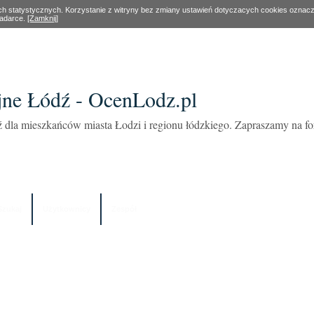
ach statystycznych. Korzystanie z witryny bez zmiany ustawień dotyczacych cookies oznac
ladarce.
[Zamknij]
ne Łódź - OcenLodz.pl
 dla mieszkańców miasta Łodzi i regionu łódzkiego. Zapraszamy na 
Szukaj
Użytkownicy
Zespół