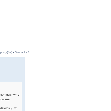
 posty(ów) • Strona
1
z
1
 przemysłowe z
idowane.
zielnicy i w