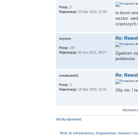
przez
k
Posty:
3
Rejestracja:
23 Mar 2015, 21:55
to brzmi str
wszerz. wedł
częstszych n
Re: Rewol
mysero
przez
m
Posty:
197
Rejestracja:
05 Gru 2011, 09:27
Zgadzam się.
problemów.
Re: Rewol
nmakowiel1
przez
n
Posty:
3
Rejestracja:
19 Mar 2015, 11:31
Oby nie. I t
Wyświetl 
Wyślij odpowiedź
Wróć do Infrastruktura, drogownictwo, transport i k