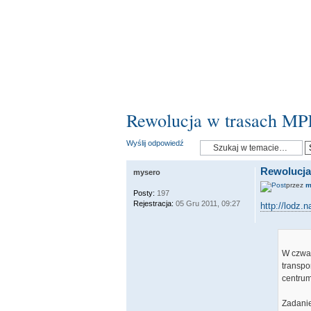
Rewolucja w trasach M
Wyślij odpowiedź
Rewolucja
mysero
przez
m
Posty:
197
Rejestracja:
05 Gru 2011, 09:27
http://lodz.
W czwar
transpo
centrum
Zadanie