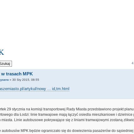
PK
4
 w trasach MPK
ysero
» 30 Sty 2015, 08:55
naszemiasto.pl/artykul/nowy ... id,tm.html
tek 29 stycznia na komisji transportowej Rady Miasta przedstawiono projekt planu
rtowego dla Łodzi: linie tramwajowe mają łączyć osiedla mieszkaniowe i dzielnice
 miasta. Linie autobusowe pokrywające się z liniami tramwajowymi zostaną zlikw
 autobusów MPK będzie ograniczało się do dowiezienia pasażerów do sąsiedniej d