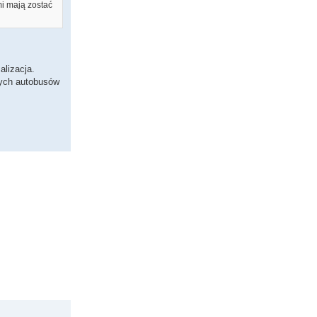
i mają zostać
lizacja.
tych autobusów