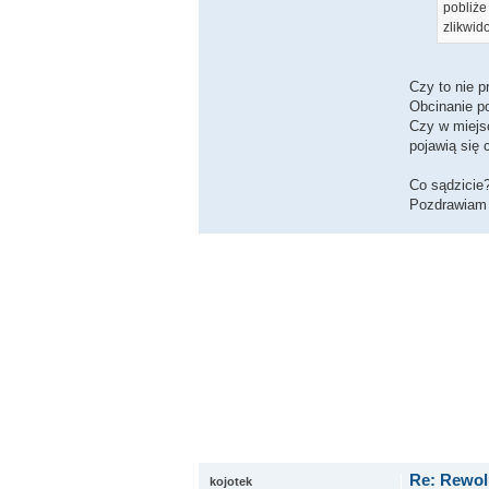
pobliże
zlikwid
Czy to nie p
Obcinanie p
Czy w miejs
pojawią się 
Co sądzicie
Pozdrawiam
Re: Rewol
kojotek