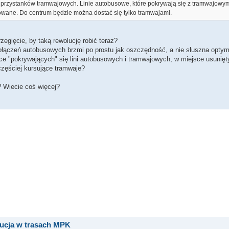
 przystanków tramwajowych. Linie autobusowe, które pokrywają się z tramwajowym
owane. Do centrum będzie można dostać się tylko tramwajami.
rzegięcie, by taką rewolucję robić teraz?
ołączeń autobusowych brzmi po prostu jak oszczędność, a nie słuszna optyma
ce "pokrywających" się lini autobusowych i tramwajowych, w miejsce usunię
częściej kursujące tramwaje?
? Wiecie coś więcej?
ucja w trasach MPK