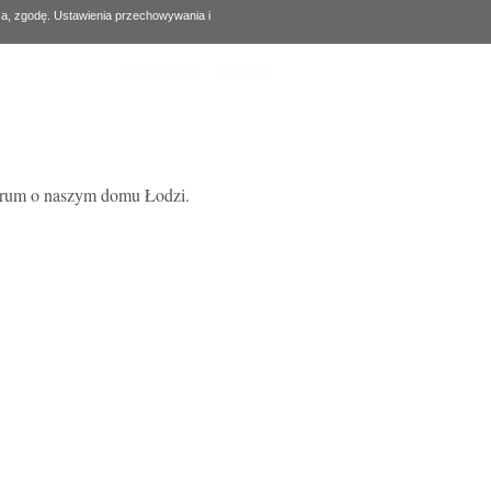
za, zgodę. Ustawienia przechowywania i
Zarejestruj się
Zaloguj się
forum o naszym domu Łodzi.