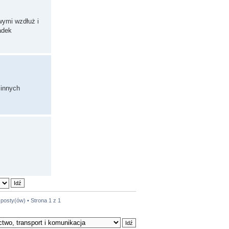
wymi wzdłuż i
adek
 innych
 posty(ów) • Strona
1
z
1