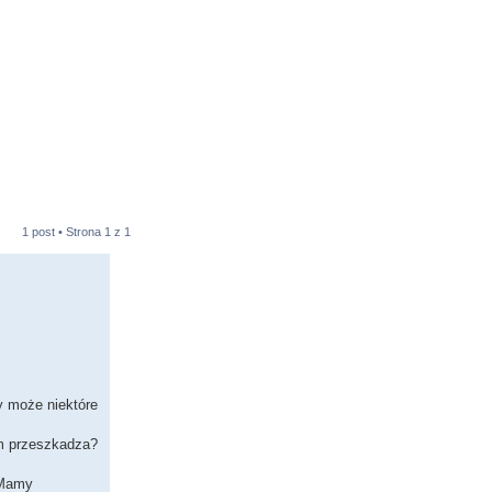
1 post • Strona
1
z
1
y może niektóre
am przeszkadza?
 Mamy