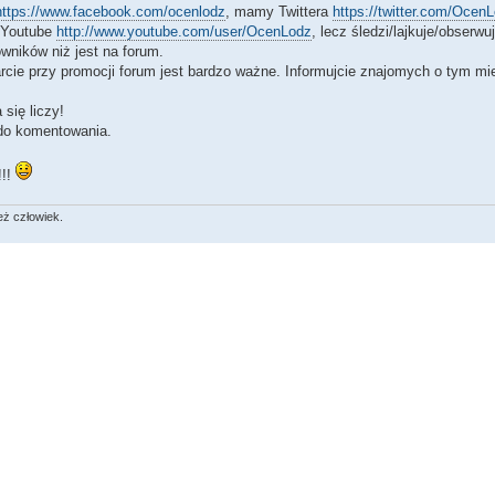
https://www.facebook.com/ocenlodz
, mamy Twittera
https://twitter.com/Ocen
 Youtube
http://www.youtube.com/user/OcenLodz
, lecz śledzi/lajkuje/obserw
wników niż jest na forum.
cie przy promocji forum jest bardzo ważne. Informujcie znajomych o tym mie
 się liczy!
do komentowania.
!!!
eż człowiek.