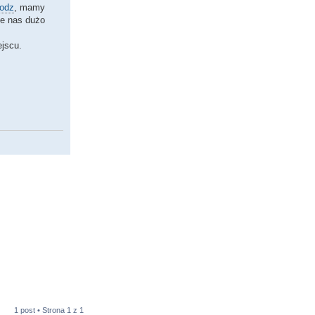
Lodz
, mamy
uje nas dużo
jscu.
1 post • Strona
1
z
1