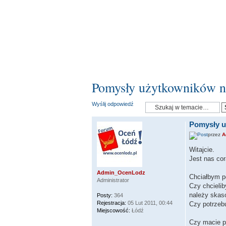
Pomysły użytkowników n
Wyślij odpowiedź
Pomysły u
przez
A
Witajcie.
Jest nas cor
Admin_OcenLodz
Chciałbym p
Administrator
Czy chcielib
należy ska
Posty:
364
Rejestracja:
05 Lut 2011, 00:44
Czy potrzeb
Miejscowość:
Łódź
Czy macie p