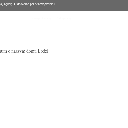
za, zgodę. Ustawienia przechowywania i
Zarejestruj się
Zaloguj się
forum o naszym domu Łodzi.