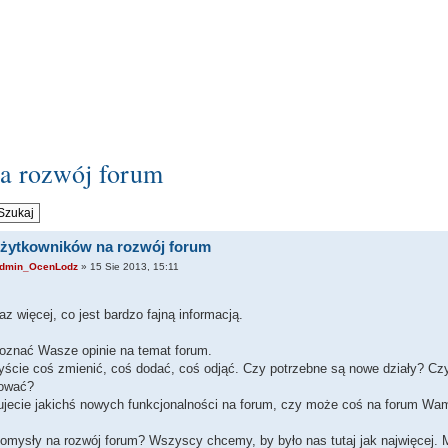
a rozwój forum
żytkowników na rozwój forum
dmin_OcenLodz
» 15 Sie 2013, 15:11
az więcej, co jest bardzo fajną informacją.
oznać Wasze opinie na temat forum.
yście coś zmienić, coś dodać, coś odjąć. Czy potrzebne są nowe działy? Cz
sować?
ujecie jakichś nowych funkcjonalności na forum, czy może coś na forum W
omysły na rozwój forum? Wszyscy chcemy, by było nas tutaj jak najwięcej.