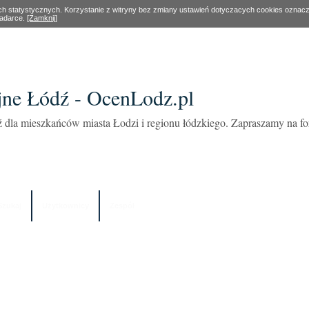
ach statystycznych. Korzystanie z witryny bez zmiany ustawień dotyczacych cookies oznac
ladarce.
[Zamknij]
ne Łódź - OcenLodz.pl
 dla mieszkańców miasta Łodzi i regionu łódzkiego. Zapraszamy na 
Szukaj
Użytkownicy
Zespół