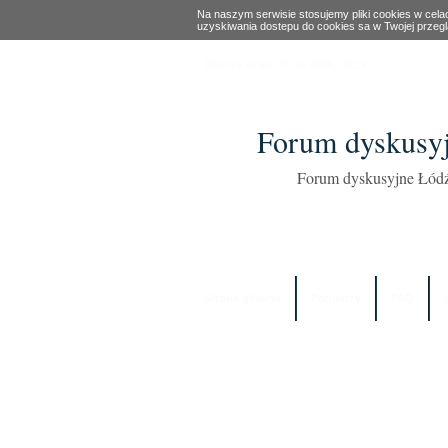
Na naszym serwisie stosujemy pliki cookies w cel
uzyskiwania dostepu do cookies sa w Twojej przeg
Obecny czas: 07 Sie 2026, 20:19
Forum dyskusyj
Forum dyskusyjne Łódź
Strona główna
Partnerzy
FAQ