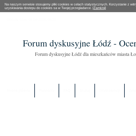
Na naszym serwisie stosujemy pliki cookies w celach statystycznych. Korzystanie z wi
uzyskiwania dostepu do cookies sa w Twojej przegladarce.
[Zamknij]
Obecny czas: 08 Sie 2026, 08:25
Forum dyskusyjne Łódź - Oce
Forum dyskusyjne Łódź dla mieszkańców miasta Łod
Strona główna
Partnerzy
FAQ
Szukaj
Użytkownicy
Zes