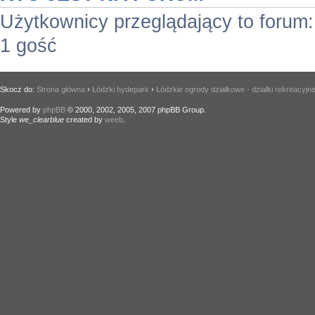
Użytkownicy przeglądający to forum
1 gość
Skocz do:
Strona główna
›
Łódzki hydepark
›
Łódzkie ogrody działkowe - działki rekreacyjn
Powered by
phpBB
© 2000, 2002, 2005, 2007 phpBB Group.
Style
we_clearblue
created by
weeb
.