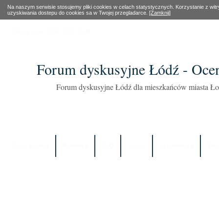
Na naszym serwisie stosujemy pliki cookies w celach statystycznych. Korzystanie z wi
uzyskiwania dostepu do cookies sa w Twojej przegladarce.
[Zamknij]
Obecny czas: 08 Sie 2026, 03:08
Forum dyskusyjne Łódź - Oce
Forum dyskusyjne Łódź dla mieszkańców miasta Łod
Strona główna
Partnerzy
FAQ
Szukaj
Użytkownicy
Zes