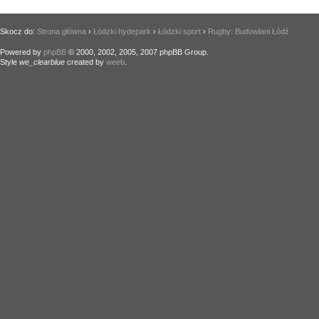
Skocz do:
Strona główna
›
Łódzki hydepark
›
Łódzki sport
›
Rugby: Budowlani Łódź
Powered by
phpBB
© 2000, 2002, 2005, 2007 phpBB Group.
Style
we_clearblue
created by
weeb
.