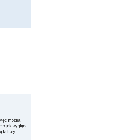
, więc można
eco jak wygląda
 kultury.