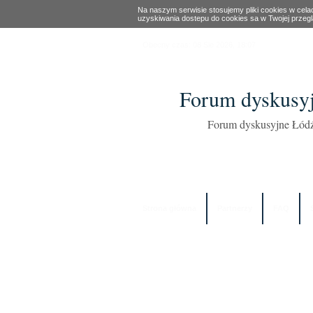
Na naszym serwisie stosujemy pliki cookies w cel
uzyskiwania dostepu do cookies sa w Twojej przeg
Obecny czas: 08 Sie 2026, 18:07
Forum dyskusyj
Forum dyskusyjne Łódź
Strona główna
Partnerzy
FAQ