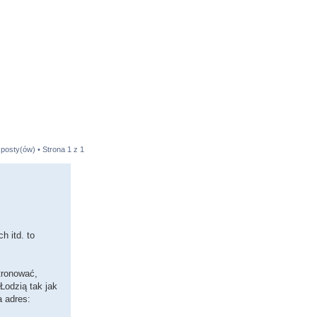
 posty(ów) • Strona
1
z
1
h itd. to
tronować,
Łodzią tak jak
a adres: