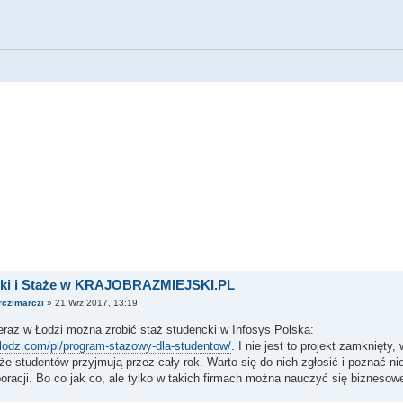
yki i Staże w KRAJOBRAZMIEJSKI.PL
rczimarczi
» 21 Wrz 2017, 13:19
eraz w Łodzi można zrobić staż studencki w Infosys Polska:
nlodz.com/pl/program-stazowy-dla-studentow/
. I nie jest to projekt zamknięty
że studentów przyjmują przez cały rok. Warto się do nich zgłosić i poznać ni
oracji. Bo co jak co, ale tylko w takich firmach można nauczyć się biznesowej