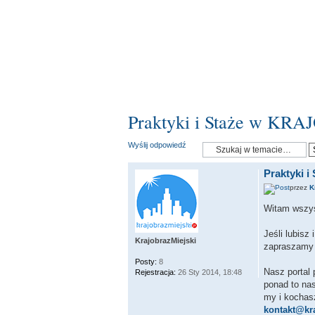
Praktyki i Staże w K
Wyślij odpowiedź
Praktyki 
przez
K
Witam wszys
Jeśli lubisz 
KrajobrazMiejski
zapraszamy C
Posty:
8
Nasz portal 
Rejestracja:
26 Sty 2014, 18:48
ponad to nas
my i kochasz
kontakt@kra