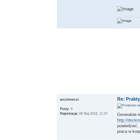
Re: Prakt
arczimarczi
przez
a
Posty:
9
Rejestracja:
06 Maj 2016, 11:37
Generalnie t
http://docki
powiedzieć, 
praca w korp