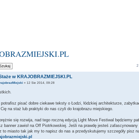
RAJOBRAZMIEJSKI.PL
2
i Staże w KRAJOBRAZMIEJSKI.PL
rajobrazMiejski
» 12 Sie 2014, 09:28
tkich.
i potrafisz pisać dobre ciekawe teksty o Łodzi, łódzkiej architekturze, zabytkac
ię na staż lub praktyki do nas czyli do krajobrazu miejskiego.
prężnie się rozwija, nad tego roczną edycją Light Move Festiwal będziemy pa
z banner zawisł na Off Piotrkowskiej. Jeśli na prawdę jesteś zafascynowany 
 to miasto tak jak my to napisz do nas a przedyskutujemy szczegóły pisz n
jobrazmiejski.pl