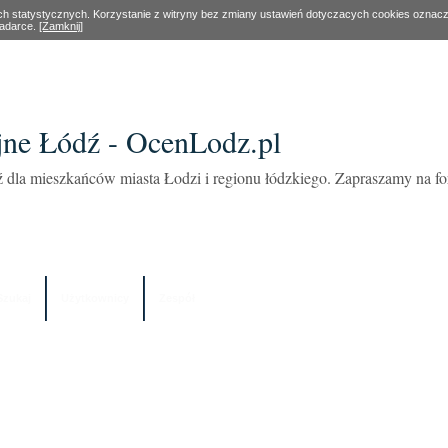
ach statystycznych. Korzystanie z witryny bez zmiany ustawień dotyczacych cookies oznac
ladarce.
[Zamknij]
ne Łódź - OcenLodz.pl
 dla mieszkańców miasta Łodzi i regionu łódzkiego. Zapraszamy na 
Szukaj
Użytkownicy
Zespół