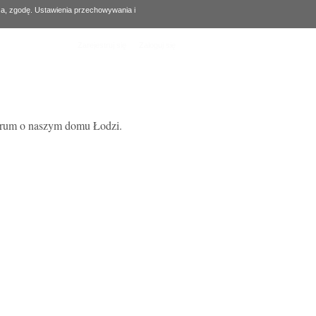
za, zgodę. Ustawienia przechowywania i
Zarejestruj się
Zaloguj się
forum o naszym domu Łodzi.