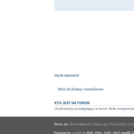
Wyślij odpowiedź
Wróć do Zmiany i rozwój forum
KTO JEST NA FORUM
Użytkownicy przeglądający to forum: Brak zarejestr
Skocz do:
Strona główna
›
Dotyczące OceńŁódź
›
Zmia
Powered by
phpBB
© 2000, 2002, 2005, 2007 phpBB G