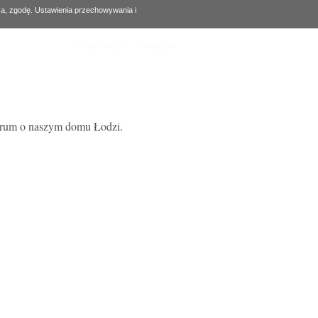
za, zgodę. Ustawienia przechowywania i
Zarejestruj się
Zaloguj się
forum o naszym domu Łodzi.