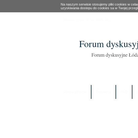
Na naszym serwisie stosujemy pliki cookies w cel
uzyskiwania dostepu do cookies sa w Twojej przeg
Obecny czas: 08 Sie 2026, 03:17
Forum dyskusyj
Forum dyskusyjne Łódź
Strona główna
Partnerzy
FAQ