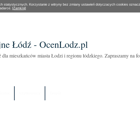
ach statystycznych. Korzystanie z witryny bez zmiany ustawień dotyczacych cookies oznac
ladarce.
[Zamknij]
ne Łódź - OcenLodz.pl
 dla mieszkańców miasta Łodzi i regionu łódzkiego. Zapraszamy na 
Szukaj
Użytkownicy
Zespół