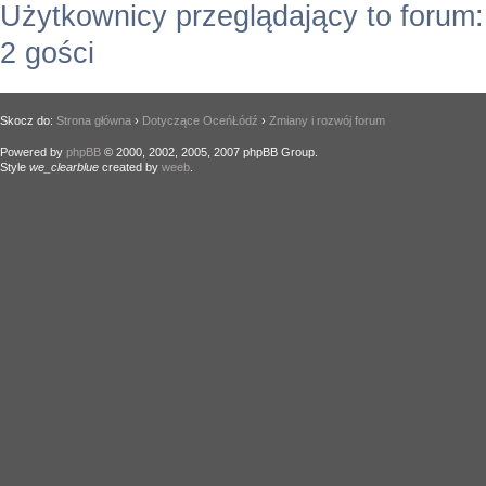
Użytkownicy przeglądający to forum
2 gości
Skocz do:
Strona główna
›
Dotyczące OceńŁódź
›
Zmiany i rozwój forum
Powered by
phpBB
© 2000, 2002, 2005, 2007 phpBB Group.
Style
we_clearblue
created by
weeb
.