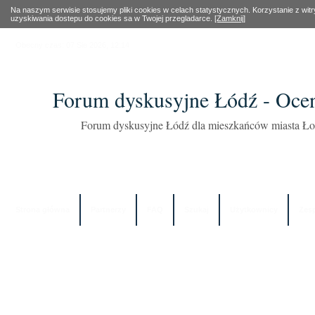
Na naszym serwisie stosujemy pliki cookies w celach statystycznych. Korzystanie z wi
uzyskiwania dostepu do cookies sa w Twojej przegladarce.
[Zamknij]
Obecny czas: 07 Sie 2026, 12:14
Forum dyskusyjne Łódź - Oce
Forum dyskusyjne Łódź dla mieszkańców miasta Łod
Strona główna
Partnerzy
FAQ
Szukaj
Użytkownicy
Zes