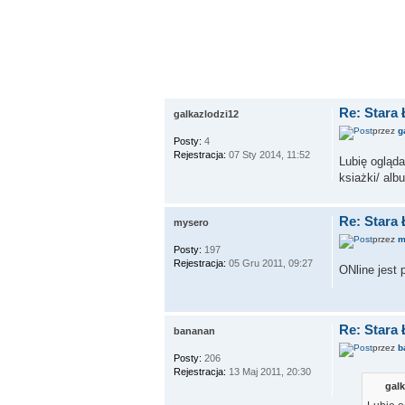
Re: Stara 
galkazlodzi12
przez
g
Posty:
4
Rejestracja:
07 Sty 2014, 11:52
Lubię ogląda
ksiażki/ albu
Re: Stara 
mysero
przez
m
Posty:
197
Rejestracja:
05 Gru 2011, 09:27
ONline jest 
Re: Stara 
bananan
przez
b
Posty:
206
Rejestracja:
13 Maj 2011, 20:30
galk