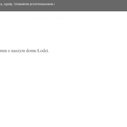
za, zgodę. Ustawienia przechowywania i
Zarejestruj się
Zaloguj się
forum o naszym domu Łodzi.