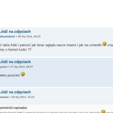
Łódź na zdjęciach
alkazlodzi12
» 08 Sty 2014, 09:25
ć takie fotki i patrzeć jak teraz wgląda nasze miasto i jak sie zmieniło
znac
my o historii Łodzi ??
Łódź na zdjęciach
ysero
» 27 Sty 2014, 09:57
pełno przecież
Łódź na zdjęciach
ananan
» 28 Sty 2014, 23:10
azlodzi12 napisał(a):