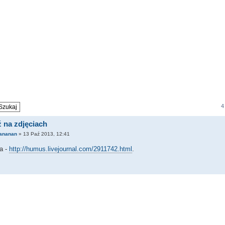
4
 na zdjęciach
ananan
» 13 Paź 2013, 12:41
a -
http://humus.livejournal.com/2911742.html
.