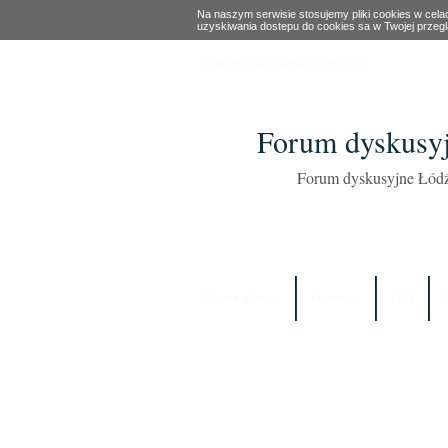
Na naszym serwisie stosujemy pliki cookies w cel
uzyskiwania dostepu do cookies sa w Twojej przeg
Obecny czas: 06 Sie 2026, 09:56
Forum dyskusyj
Forum dyskusyjne Łódź
Strona główna
Partnerzy
FAQ