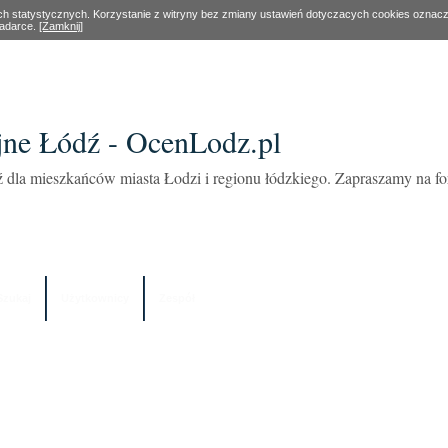
ach statystycznych. Korzystanie z witryny bez zmiany ustawień dotyczacych cookies oznac
ladarce.
[Zamknij]
ne Łódź - OcenLodz.pl
 dla mieszkańców miasta Łodzi i regionu łódzkiego. Zapraszamy na 
Szukaj
Użytkownicy
Zespół