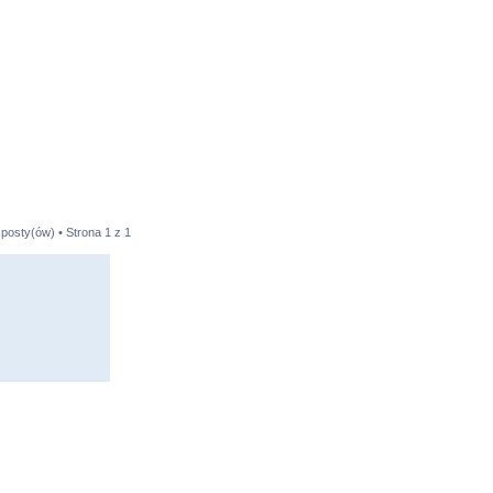
 posty(ów) • Strona
1
z
1