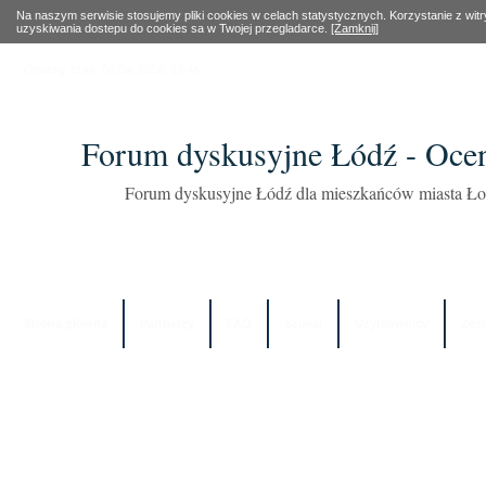
Na naszym serwisie stosujemy pliki cookies w celach statystycznych. Korzystanie z wi
uzyskiwania dostepu do cookies sa w Twojej przegladarce.
[Zamknij]
Obecny czas: 06 Sie 2026, 13:48
Forum dyskusyjne Łódź - Oce
Forum dyskusyjne Łódź dla mieszkańców miasta Łod
Strona główna
Partnerzy
FAQ
Szukaj
Użytkownicy
Zes