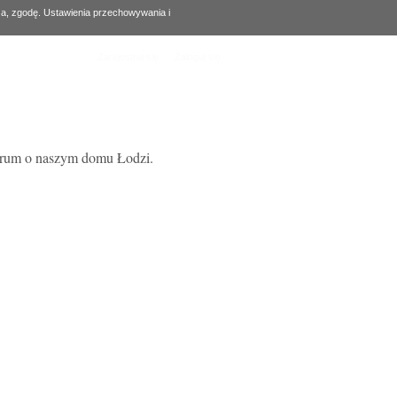
za, zgodę. Ustawienia przechowywania i
Zarejestruj się
Zaloguj się
forum o naszym domu Łodzi.