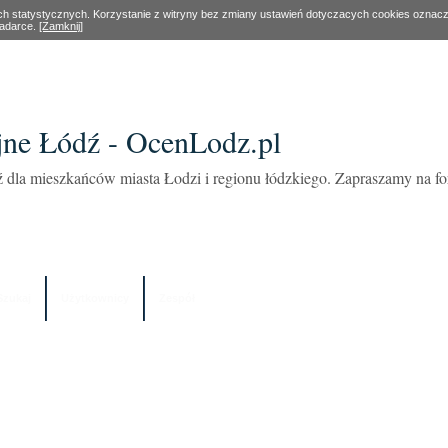
ach statystycznych. Korzystanie z witryny bez zmiany ustawień dotyczacych cookies oznac
ladarce.
[Zamknij]
ne Łódź - OcenLodz.pl
 dla mieszkańców miasta Łodzi i regionu łódzkiego. Zapraszamy na 
Szukaj
Użytkownicy
Zespół