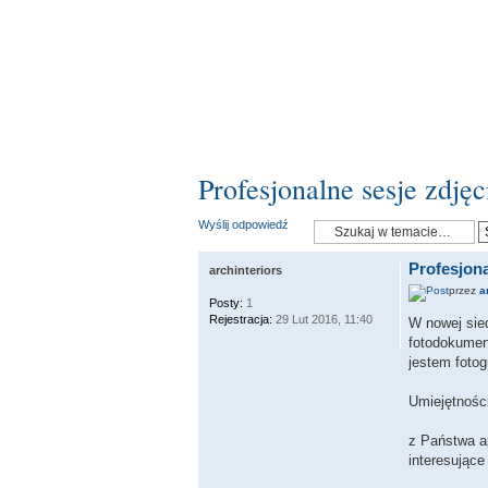
Profesjonalne sesje zdjęc
Wyślij odpowiedź
Profesjona
archinteriors
przez
a
Posty:
1
Rejestracja:
29 Lut 2016, 11:40
W nowej sied
fotodokumen
jestem fotog
Umiejętności
z Państwa a
interesujące