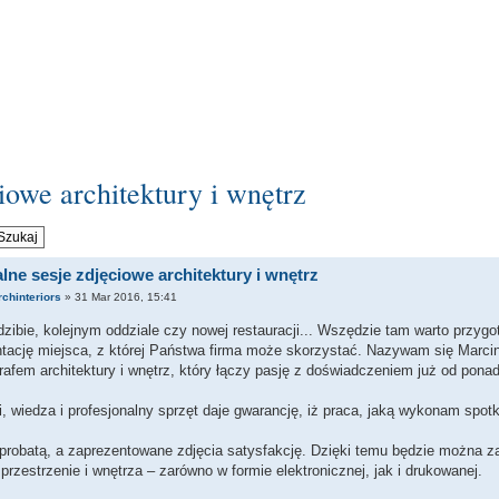
iowe architektury i wnętrz
lne sesje zdjęciowe architektury i wnętrz
rchinteriors
» 31 Mar 2016, 15:41
zibie, kolejnym oddziale czy nowej restauracji... Wszędzie tam warto przyg
tację miejsca, z której Państwa firma może skorzystać. Nazywam się Marcin
rafem architektury i wnętrz, który łączy pasję z doświadczeniem już od ponad 
, wiedza i profesjonalny sprzęt daje gwarancję, iż praca, jaką wykonam spotk
probatą, a zaprezentowane zdjęcia satysfakcję. Dzięki temu będzie można 
 przestrzenie i wnętrza – zarówno w formie elektronicznej, jak i drukowanej.