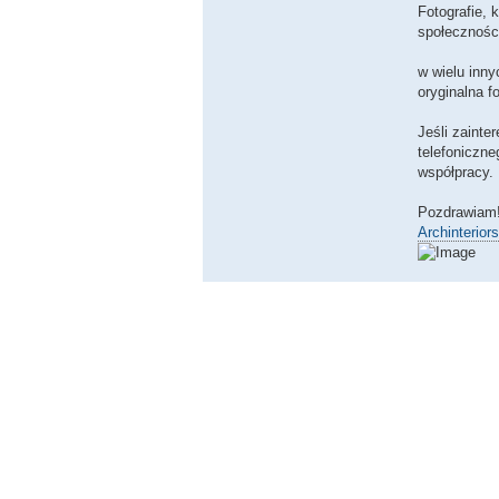
Fotografie,
społecznośc
w wielu inn
oryginalna f
Jeśli zaint
telefoniczn
współpracy.
Pozdrawiam
Archinteriors