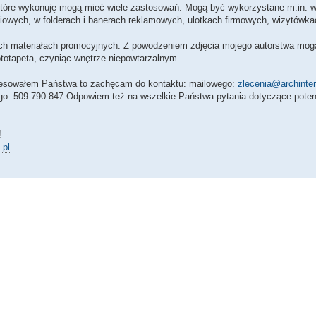
 które wykonuję mogą mieć wiele zastosowań. Mogą być wykorzystane m.in. 
iowych, w folderach i banerach reklamowych, ulotkach firmowych, wizytówka
ych materiałach promocyjnych. Z powodzeniem zdjęcia mojego autorstwa mog
ototapeta, czyniąc wnętrze niepowtarzalnym.
eresowałem Państwa to zachęcam do kontaktu: mailowego:
zlecenia@archinteri
ego: 509-790-847 Odpowiem też na wszelkie Państwa pytania dotyczące poten
!
.pl