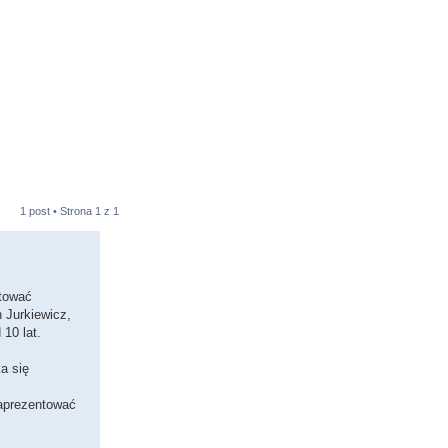
1 post • Strona
1
z
1
otować
 Jurkiewicz,
10 lat.
a się
zaprezentować