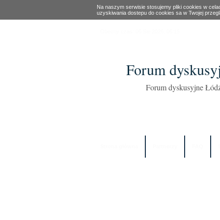
Na naszym serwisie stosujemy pliki cookies w cel
uzyskiwania dostepu do cookies sa w Twojej przeg
Obecny czas: 06 Sie 2026, 06:15
Forum dyskusyj
Forum dyskusyjne Łódź
Strona główna
Partnerzy
FAQ