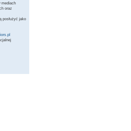
w mediach
ch oraz
ą posłużyć jako
ors.pl
cjalnej