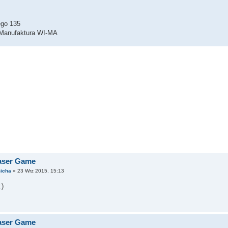
ego 135
Manufaktura WI-MA
Laser Game
icha
» 23 Wrz 2015, 15:13
:)
Laser Game