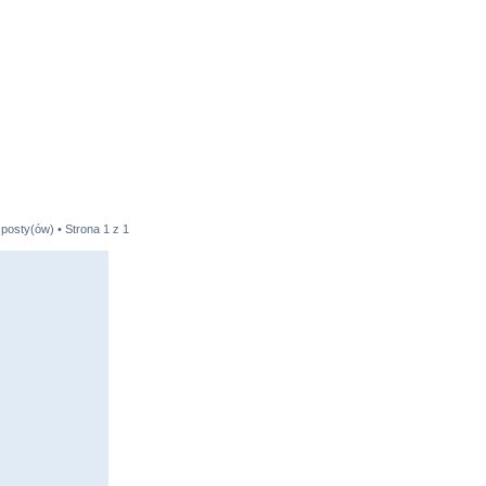
 posty(ów) • Strona
1
z
1