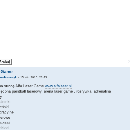
6
r Game
aroltomczyk
» 15 Wrz 2015, 23:45
a stronę Alfa Laser Game
www.alfalaser.pl
ęcona paintball laserowy, arena laser game , rozrywka, adrenalina
y
lerski
eński
gracyjne
nerowe
 dzieci
dzieci