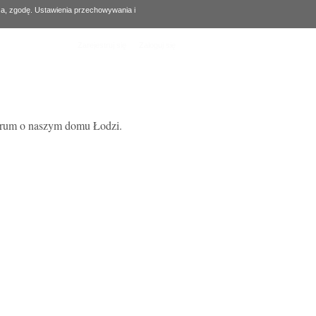
za, zgodę. Ustawienia przechowywania i
Zarejestruj się
Zaloguj się
forum o naszym domu Łodzi.