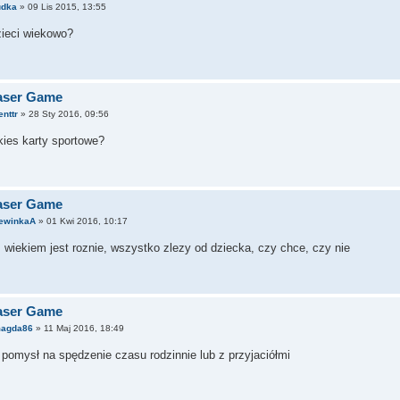
udka
» 09 Lis 2015, 13:55
zieci wiekowo?
Laser Game
enttr
» 28 Sty 2016, 09:56
akies karty sportowe?
Laser Game
ewinkaA
» 01 Kwi 2016, 10:17
 wiekiem jest roznie, wszystko zlezy od dziecka, czy chce, czy nie
Laser Game
agda86
» 11 Maj 2016, 18:49
 pomysł na spędzenie czasu rodzinnie lub z przyjaciółmi