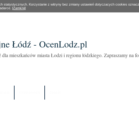
ach statystycznych. Korzystanie z witryny bez zmiany ustawień dotyczacych cookies oznac
ladarce.
[Zamknij]
ne Łódź - OcenLodz.pl
 dla mieszkańców miasta Łodzi i regionu łódzkiego. Zapraszamy na 
Szukaj
Użytkownicy
Zespół