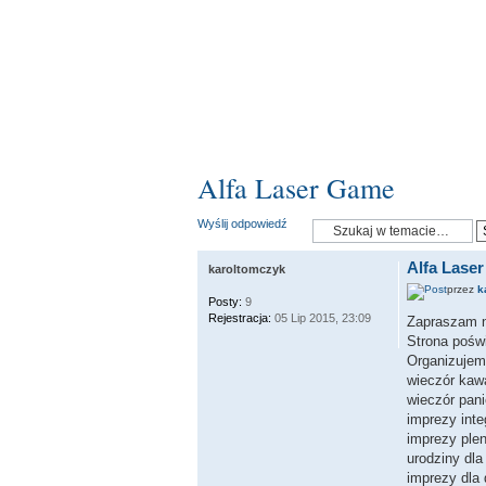
Alfa Laser Game
Wyślij odpowiedź
Alfa Lase
karoltomczyk
przez
k
Posty:
9
Rejestracja:
05 Lip 2015, 23:09
Zapraszam n
Strona poświ
Organizujem
wieczór kawa
wieczór pani
imprezy inte
imprezy ple
urodziny dla
imprezy dla 