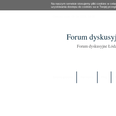
Na naszym serwisie stosujemy pliki cookies w cel
uzyskiwania dostepu do cookies sa w Twojej przeg
Obecny czas: 08 Sie 2026, 19:05
Forum dyskusyj
Forum dyskusyjne Łódź
Strona główna
Partnerzy
FAQ