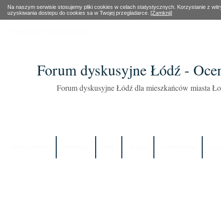
Na naszym serwisie stosujemy pliki cookies w celach statystycznych. Korzystanie z wi
uzyskiwania dostepu do cookies sa w Twojej przegladarce.
[Zamknij]
Obecny czas: 09 Sie 2026, 14:43
Forum dyskusyjne Łódź - Oce
Forum dyskusyjne Łódź dla mieszkańców miasta Łod
Strona główna
Partnerzy
FAQ
Szukaj
Użytkownicy
Zes