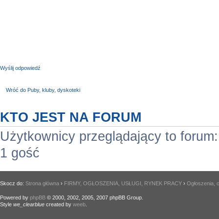
Wyślij odpowiedź
Wróć do Puby, kluby, dyskoteki
KTO JEST NA FORUM
Użytkownicy przeglądający to forum
1 gość
Skocz do:
Strona główna
›
FIRMY, OGŁOSZENIA, USŁUGI, RYNEK PRACY
›
Ogłoszenia, o
Powered by
phpBB
© 2000, 2002, 2005, 2007 phpBB Group.
Style
we_clearblue
created by
weeb
.