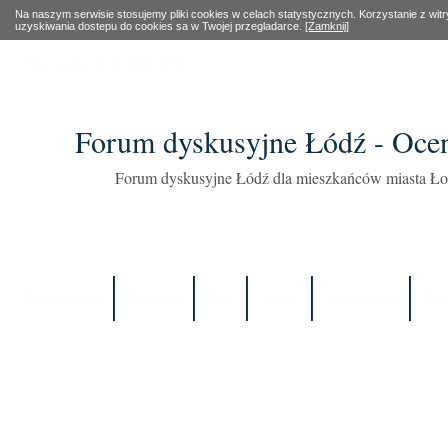
Na naszym serwisie stosujemy pliki cookies w celach statystycznych. Korzystanie z wi
uzyskiwania dostepu do cookies sa w Twojej przegladarce.
[Zamknij]
Obecny czas: 09 Sie 2026, 12:58
Forum dyskusyjne Łódź - Oce
Forum dyskusyjne Łódź dla mieszkańców miasta Łod
Strona główna
Partnerzy
FAQ
Szukaj
Użytkownicy
Zes