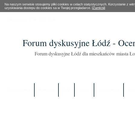
Na naszym serwisie stosujemy pliki cookies w celach statystycznych. Korzystanie z wi
uzyskiwania dostepu do cookies sa w Twojej przegladarce.
[Zamknij]
Obecny czas: 09 Sie 2026, 01:06
Forum dyskusyjne Łódź - Oce
Forum dyskusyjne Łódź dla mieszkańców miasta Łod
Strona główna
Partnerzy
FAQ
Szukaj
Użytkownicy
Zes