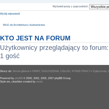
Wyświetl posty z poprzednich:
Wyślij odpowiedź
Wróć do Architektura i budownictwo
KTO JEST NA FORUM
Użytkownicy przeglądający to forum
1 gość
Skocz do:
Strona główna
›
FIRMY, OGŁOSZENIA, USŁUGI, RYNEK PRACY
›
Ogłoszenia, o
Powered by
phpBB
© 2000, 2002, 2005, 2007 phpBB Group.
Style
we_clearblue
created by
weeb
.