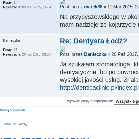
Posty:
3
przez
marek35
» 11 Mar 2015, 2
Rejestracja:
09 Mar 2015, 14:04
Na przybyszewskiego w okolic
mam nadzieje ze kojarzycie t
Re: Dentysta Łodź?
Banieczka
Posty:
16
przez
Banieczka
» 26 Paź 2017,
Rejestracja:
26 Kwi 2015, 23:56
Ja szukałam stomatologa, kt
dentystyczne, bo po powroci
wysokiej jakości usług. Znal
http://denticaclinic.pl/index.
Wyświetl posty z poprzednich:
Wyślij odpowiedź
Wróć do Służby