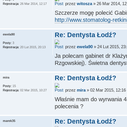
przez
witosza
» 26 Mar 2014, 12
Rejestracja:
26 Mar 2014, 12:17
Szczerze mogę polecić Gabi
http://www.stomatolog-retkin
Re: Dentysta Łodź?
ewela90
Posty:
3
przez
ewela90
» 24 Lut 2015, 23
Rejestracja:
20 Lut 2015, 20:13
Ja polecam gabinet dr Klażyń
Rzgowskiej). Świetna denty
Re: Dentysta Łodź?
mira
Posty:
15
przez
mira
» 02 Mar 2015, 12:16
Rejestracja:
02 Mar 2015, 10:27
Właśnie mam do wyrwania 4 
polecenia ?
Re: Dentysta Łodź?
marek35