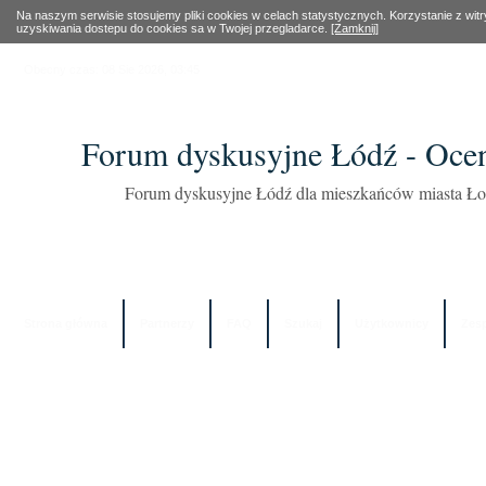
Na naszym serwisie stosujemy pliki cookies w celach statystycznych. Korzystanie z wi
uzyskiwania dostepu do cookies sa w Twojej przegladarce.
[Zamknij]
Obecny czas: 08 Sie 2026, 03:45
Forum dyskusyjne Łódź - Oce
Forum dyskusyjne Łódź dla mieszkańców miasta Łod
Strona główna
Partnerzy
FAQ
Szukaj
Użytkownicy
Zes