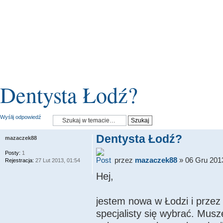
Dentysta Łodź?
Wyślij odpowiedź
Dentysta Łodź?
mazaczek88
Posty:
1
przez
mazaczek88
» 06 Gru 2013
Rejestracja:
27 Lut 2013, 01:54
Hej,
jestem nowa w Łodzi i przez t
specjalisty się wybrać. Musz