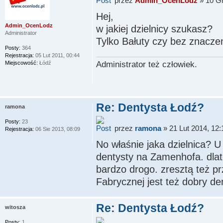
przez
Admin_OcenLodz
» 10 Gr
Hej,
Admin_OcenLodz
w jakiej dzielnicy szukasz?
Administrator
Tylko Bałuty czy bez znacze
Posty:
364
Rejestracja:
05 Lut 2011, 00:44
Miejscowość:
Łódź
Administrator też człowiek.
Re: Dentysta Łodź?
ramona
Posty:
23
przez
ramona
» 21 Lut 2014, 12:
Rejestracja:
06 Sie 2013, 08:09
No właśnie jaka dzielnica? U
dentysty na Zamenhofa. dlate
bardzo drogo. zresztą też p
Fabrycznej jest też dobry de
Re: Dentysta Łodź?
witosza
Posty:
1