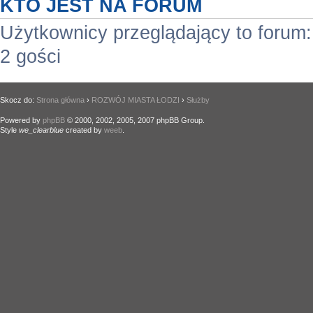
KTO JEST NA FORUM
Użytkownicy przeglądający to forum
2 gości
Skocz do:
Strona główna
›
ROZWÓJ MIASTA ŁODZI
›
Służby
Powered by
phpBB
© 2000, 2002, 2005, 2007 phpBB Group.
Style
we_clearblue
created by
weeb
.