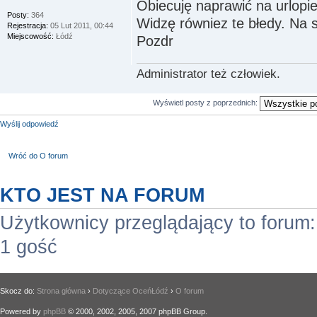
Obiecuję naprawić na urlopie
Posty:
364
Widzę równiez te błedy. Na s
Rejestracja:
05 Lut 2011, 00:44
Miejscowość:
Łódź
Pozdr
Administrator też człowiek.
Wyświetl posty z poprzednich:
Wyślij odpowiedź
Wróć do O forum
KTO JEST NA FORUM
Użytkownicy przeglądający to forum
1 gość
Skocz do:
Strona główna
›
Dotyczące OceńŁódź
›
O forum
Powered by
phpBB
© 2000, 2002, 2005, 2007 phpBB Group.