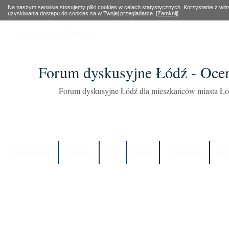
Na naszym serwisie stosujemy pliki cookies w celach statystycznych. Korzystanie z wi
uzyskiwania dostepu do cookies sa w Twojej przegladarce.
[Zamknij]
Obecny czas: 10 Sie 2026, 08:55
Forum dyskusyjne Łódź - Oce
Forum dyskusyjne Łódź dla mieszkańców miasta Łod
Strona główna
Partnerzy
FAQ
Szukaj
Użytkownicy
Zes