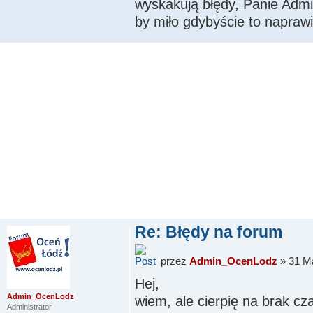
wyskakują błędy, Panie Admin
by miło gdybyście to naprawil
Re: Błędy na forum
przez
Admin_OcenLodz
» 31 Ma
Hej,
Admin_OcenLodz
wiem, ale cierpię na brak cz
Administrator