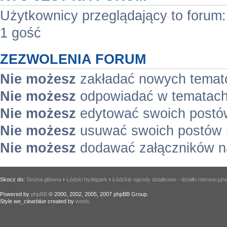
Użytkownicy przeglądający to forum
1 gość
ZEZWOLENIA FORUM
Nie możesz
zakładać nowych temat
Nie możesz
odpowiadać w tematach
Nie możesz
edytować swoich postó
Nie możesz
usuwać swoich postów 
Nie możesz
dodawać załączników n
Skocz do:
Strona główna
›
Łódzki hydepark
›
Łódzkie ogrody działkowe - działki rekreacyjn
Powered by
phpBB
© 2000, 2002, 2005, 2007 phpBB Group.
Style
we_clearblue
created by
weeb
.