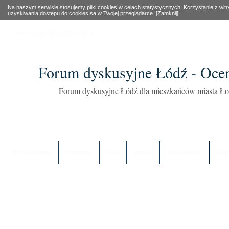
Na naszym serwisie stosujemy pliki cookies w celach statystycznych. Korzystanie z wi
uzyskiwania dostepu do cookies sa w Twojej przegladarce.
[Zamknij]
Obecny czas: 06 Sie 2026, 08:49
Forum dyskusyjne Łódź - Oce
Forum dyskusyjne Łódź dla mieszkańców miasta Łod
Strona główna
Partnerzy
FAQ
Szukaj
Użytkownicy
Zes