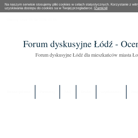
Na naszym serwisie stosujemy pliki cookies w celach statystycznych. Korzystanie z wi
uzyskiwania dostepu do cookies sa w Twojej przegladarce.
[Zamknij]
Obecny czas: 06 Sie 2026, 07:55
Forum dyskusyjne Łódź - Oce
Forum dyskusyjne Łódź dla mieszkańców miasta Łod
Strona główna
Partnerzy
FAQ
Szukaj
Użytkownicy
Zes