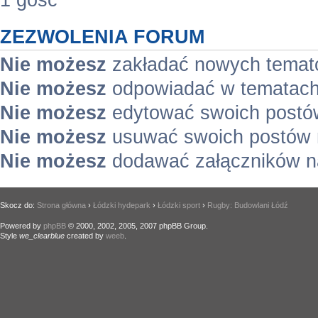
1 gość
ZEZWOLENIA FORUM
Nie możesz
zakładać nowych temat
Nie możesz
odpowiadać w tematach
Nie możesz
edytować swoich postó
Nie możesz
usuwać swoich postów 
Nie możesz
dodawać załączników n
Skocz do:
Strona główna
›
Łódzki hydepark
›
Łódzki sport
›
Rugby: Budowlani Łódź
Powered by
phpBB
© 2000, 2002, 2005, 2007 phpBB Group.
Style
we_clearblue
created by
weeb
.