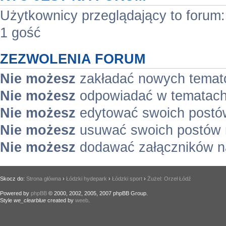
Użytkownicy przeglądający to forum
1 gość
ZEZWOLENIA FORUM
Nie możesz
zakładać nowych temat
Nie możesz
odpowiadać w tematach
Nie możesz
edytować swoich postó
Nie możesz
usuwać swoich postów 
Nie możesz
dodawać załączników n
Skocz do:
Strona główna
›
Łódzki hydepark
›
Łódzki sport
›
Żużel: Orzeł Łódź
Powered by
phpBB
© 2000, 2002, 2005, 2007 phpBB Group.
Style
we_clearblue
created by
weeb
.