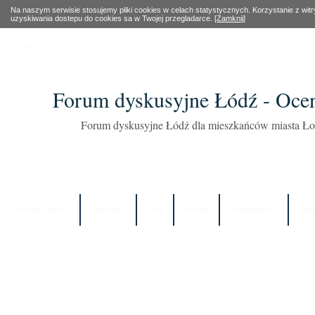
Na naszym serwisie stosujemy pliki cookies w celach statystycznych. Korzystanie z wi
uzyskiwania dostepu do cookies sa w Twojej przegladarce.
[Zamknij]
Obecny czas: 06 Sie 2026, 07:52
Forum dyskusyjne Łódź - Oce
Forum dyskusyjne Łódź dla mieszkańców miasta Łod
Strona główna
Partnerzy
FAQ
Szukaj
Użytkownicy
Zes