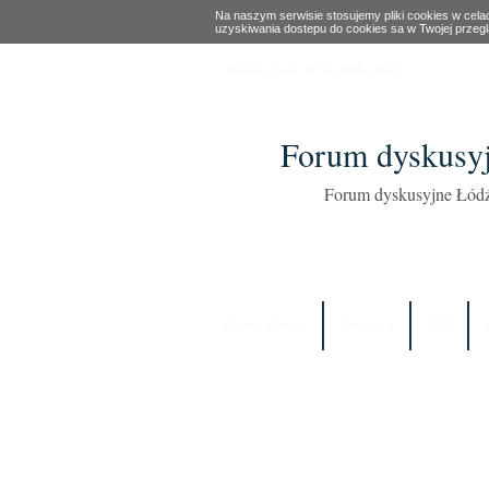
Na naszym serwisie stosujemy pliki cookies w cel
uzyskiwania dostepu do cookies sa w Twojej przeg
Obecny czas: 06 Sie 2026, 03:42
Forum dyskusyj
Forum dyskusyjne Łódź
Strona główna
Partnerzy
FAQ