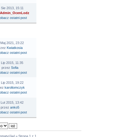
 Sie 2013, 15:11
Admin_OcenLodz
STATNI POST
 Maj 2021, 23:22
rzez
Kwiatkosia
 Lip 2015, 11:35
przez
Sofia
 Lip 2015, 19:22
zez
karoltomczyk
 Lut 2015, 13:42
przez
anko5
tematy(ów) • Strona
1
z
1