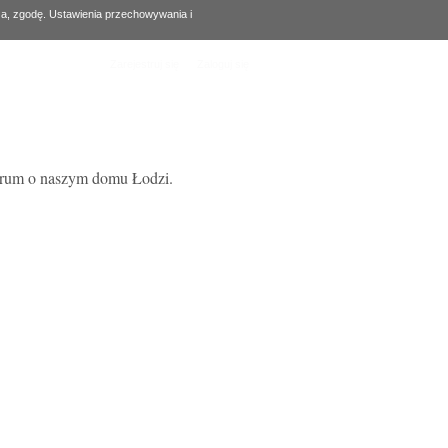
za, zgodę. Ustawienia przechowywania i
Zarejestruj się
Zaloguj się
forum o naszym domu Łodzi.