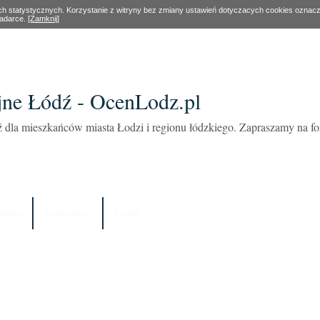
ach statystycznych. Korzystanie z witryny bez zmiany ustawień dotyczacych cookies oznac
ladarce.
[Zamknij]
ne Łódź - OcenLodz.pl
 dla mieszkańców miasta Łodzi i regionu łódzkiego. Zapraszamy na 
Szukaj
Użytkownicy
Zespół