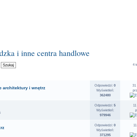
dzka i inne centra handlowe
4 
OSZENIA
STATYSTYKI
O
Odpowiedzi:
0
31
 architektury i wnętrz
Wyświetleń:
pr
362480
Odpowiedzi:
5
11
Wyświetleń:
5
979946
Odpowiedzi:
0
11
trz
Wyświetleń:
371295