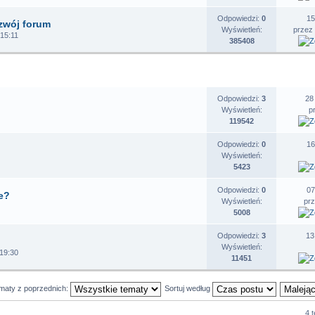
Odpowiedzi:
0
15
zwój forum
Wyświetleń:
przez
 15:11
385408
EMATY
STATYSTYKI
O
Odpowiedzi:
3
28
Wyświetleń:
p
119542
Odpowiedzi:
0
16
Wyświetleń:
5423
Odpowiedzi:
0
07
e?
Wyświetleń:
pr
5008
Odpowiedzi:
3
13
Wyświetleń:
 19:30
11451
ematy z poprzednich:
Sortuj według
4 