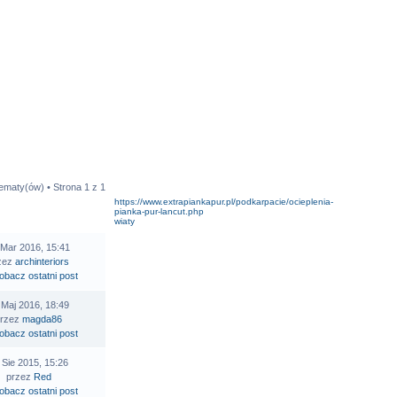
tematy(ów) • Strona
1
z
1
https://www.extrapiankapur.pl/podkarpacie/ocieplenia-
pianka-pur-lancut.php
STATNI POST
wiaty
 Mar 2016, 15:41
zez
archinteriors
 Maj 2016, 18:49
przez
magda86
 Sie 2015, 15:26
przez
Red