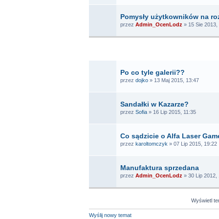
Pomysły użytkowników na ro
przez
Admin_OcenLodz
» 15 Sie 2013,
T
Po co tyle galerii??
przez
dojko
» 13 Maj 2015, 13:47
Sandałki w Kazarze?
przez
Sofia
» 16 Lip 2015, 11:35
Co sądzicie o Alfa Laser Gam
przez
karoltomczyk
» 07 Lip 2015, 19:22
Manufaktura sprzedana
przez
Admin_OcenLodz
» 30 Lip 2012,
Wyświetl t
Wyślij nowy temat