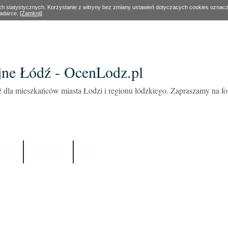
ach statystycznych. Korzystanie z witryny bez zmiany ustawień dotyczacych cookies oznac
ladarce.
[Zamknij]
ne Łódź - OcenLodz.pl
 dla mieszkańców miasta Łodzi i regionu łódzkiego. Zapraszamy na 
Szukaj
Użytkownicy
Zespół