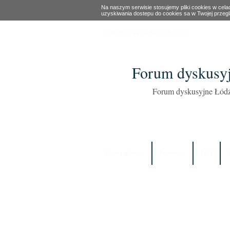
Na naszym serwisie stosujemy pliki cookies w cel
uzyskiwania dostepu do cookies sa w Twojej przeg
Obecny czas: 06 Sie 2026, 03:06
Forum dyskusyj
Forum dyskusyjne Łódź
Strona główna
Partnerzy
FAQ