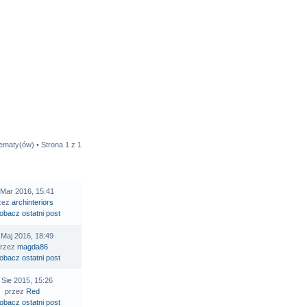
tematy(ów) • Strona
1
z
1
STATNI POST
 Mar 2016, 15:41
zez
archinteriors
 Maj 2016, 18:49
przez
magda86
 Sie 2015, 15:26
przez
Red