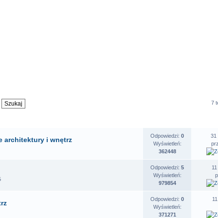
7 
OSZENIA
STATYSTYKI
O
Odpowiedzi:
0
31
 architektury i wnętrz
Wyświetleń:
pr
362448
Odpowiedzi:
5
11
Wyświetleń:
5
979854
Odpowiedzi:
0
11
trz
Wyświetleń:
371271