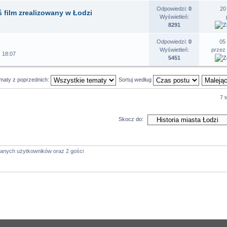
Odpowiedzi:
0
20
 film zrealizowany w Łodzi
Wyświetleń:
8291
Odpowiedzi:
0
05
Wyświetleń:
przez
 18:07
5451
ematy z poprzednich:
Sortuj według
7 
Skocz do:
wanych użytkowników oraz 2 gości