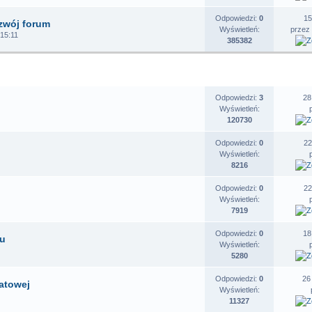
Odpowiedzi:
0
15
zwój forum
Wyświetleń:
przez
 15:11
385382
EMATY
STATYSTYKI
O
Odpowiedzi:
3
28
Wyświetleń:
120730
Odpowiedzi:
0
22
Wyświetleń:
8216
Odpowiedzi:
0
22
Wyświetleń:
7919
Odpowiedzi:
0
18
ku
Wyświetleń:
5280
Odpowiedzi:
0
26
iatowej
Wyświetleń:
11327