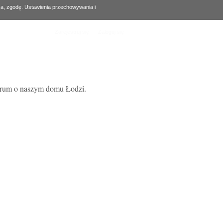
za, zgodę. Ustawienia przechowywania i
Zarejestruj się
Zaloguj się
forum o naszym domu Łodzi.