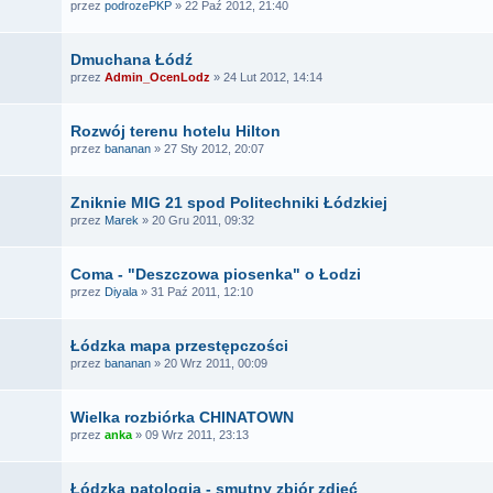
przez
podrozePKP
» 22 Paź 2012, 21:40
Dmuchana Łódź
przez
Admin_OcenLodz
» 24 Lut 2012, 14:14
Rozwój terenu hotelu Hilton
przez
bananan
» 27 Sty 2012, 20:07
Zniknie MIG 21 spod Politechniki Łódzkiej
przez
Marek
» 20 Gru 2011, 09:32
Coma - "Deszczowa piosenka" o Łodzi
przez
Diyala
» 31 Paź 2011, 12:10
Łódzka mapa przestępczości
przez
bananan
» 20 Wrz 2011, 00:09
Wielka rozbiórka CHINATOWN
przez
anka
» 09 Wrz 2011, 23:13
Łódzka patologia - smutny zbiór zdjęć