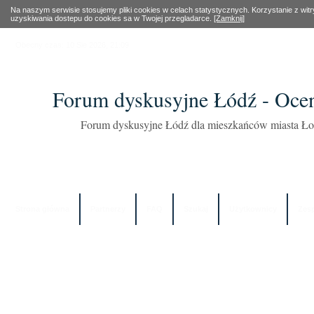
Na naszym serwisie stosujemy pliki cookies w celach statystycznych. Korzystanie z wi
uzyskiwania dostepu do cookies sa w Twojej przegladarce.
[Zamknij]
Obecny czas: 10 Sie 2026, 21:09
Forum dyskusyjne Łódź - Oce
Forum dyskusyjne Łódź dla mieszkańców miasta Łod
Strona główna
Partnerzy
FAQ
Szukaj
Użytkownicy
Zes