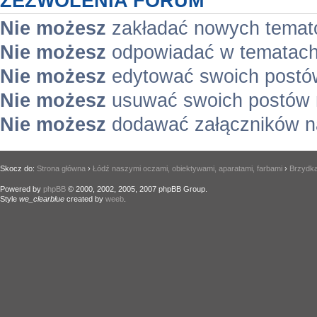
ZEZWOLENIA FORUM
Nie możesz
zakładać nowych temat
Nie możesz
odpowiadać w tematach
Nie możesz
edytować swoich postó
Nie możesz
usuwać swoich postów 
Nie możesz
dodawać załączników n
Skocz do:
Strona główna
›
Łódź naszymi oczami, obiektywami, aparatami, farbami
›
Brzydka
Powered by
phpBB
© 2000, 2002, 2005, 2007 phpBB Group.
Style
we_clearblue
created by
weeb
.