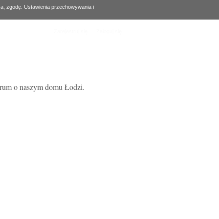
za, zgodę. Ustawienia przechowywania i
Zarejestruj się
Zaloguj się
forum o naszym domu Łodzi.