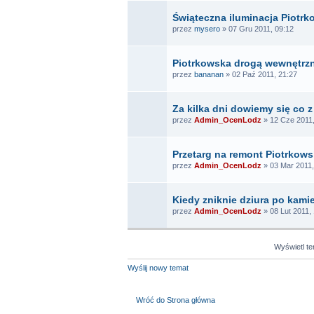
Świąteczna iluminacja Piotrk
przez
mysero
» 07 Gru 2011, 09:12
Piotrkowska drogą wewnętrz
przez
bananan
» 02 Paź 2011, 21:27
Za kilka dni dowiemy się co 
przez
Admin_OcenLodz
» 12 Cze 2011,
Przetarg na remont Piotrkows
przez
Admin_OcenLodz
» 03 Mar 2011,
Kiedy zniknie dziura po kami
przez
Admin_OcenLodz
» 08 Lut 2011,
Wyświetl t
Wyślij nowy temat
Wróć do Strona główna