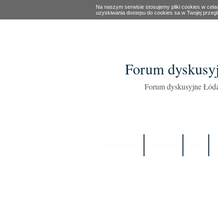
Na naszym serwisie stosujemy pliki cookies w cel
uzyskiwania dostepu do cookies sa w Twojej przeg
Obecny czas: 08 Sie 2026, 05:10
Forum dyskusyj
Forum dyskusyjne Łódź
Strona główna
Partnerzy
FAQ