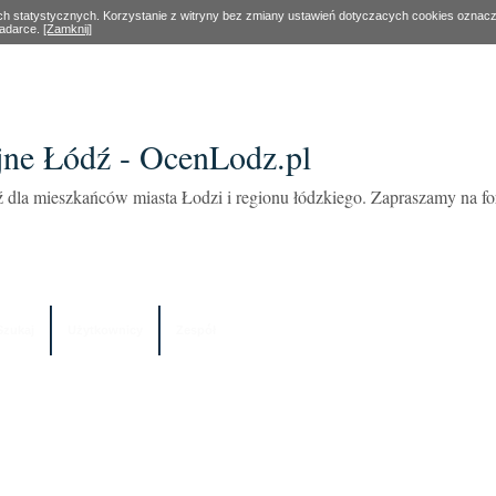
ach statystycznych. Korzystanie z witryny bez zmiany ustawień dotyczacych cookies oznac
ladarce.
[Zamknij]
ne Łódź - OcenLodz.pl
 dla mieszkańców miasta Łodzi i regionu łódzkiego. Zapraszamy na 
Szukaj
Użytkownicy
Zespół