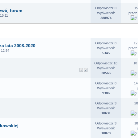
Odpowiedzi:
0
15
zwój forum
Wyświetleń:
przez
 15:11
388974
EMATY
STATYSTYKI
O
Odpowiedzi:
0
12
 na lata 2008-2020
Wyświetleń:
przez
 12:54
5345
Odpowiedzi:
10
10
Wyświetleń:
1
2
38566
Odpowiedzi:
0
14
Wyświetleń:
9386
Odpowiedzi:
3
28
Wyświetleń:
10631
Odpowiedzi:
3
18
rkowskiej
Wyświetleń:
10078