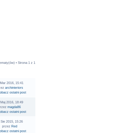
tematy(ów) • Strona
1
z
1
STATNI POST
 Mar 2016, 15:41
zez
archinteriors
 Maj 2016, 18:49
przez
magda86
 Sie 2015, 15:26
przez
Red