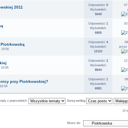
Odpowiedzi:
0
07
owskiej 2011
Wyświetleń:
5640
Odpowiedzi:
1
03
ną
Wyświetleń:
6805
Odpowiedzi:
4
08
z Piotrkowską
Wyświetleń:
przez
 19:56
12110
Odpowiedzi:
2
12
kiej
Wyświetleń:
 10:05
8844
Odpowiedzi:
1
08
enicy przy Piotrkowskiej?
Wyświetleń:
 18:58
6981
ematy z poprzednich:
Sortuj według
10 
Skocz do: