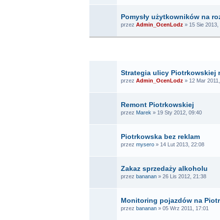
Pomysły użytkowników na ro
przez
Admin_OcenLodz
» 15 Sie 2013,
T
Strategia ulicy Piotrkowskiej
przez
Admin_OcenLodz
» 12 Mar 2011,
Remont Piotrkowskiej
przez
Marek
» 19 Sty 2012, 09:40
Piotrkowska bez reklam
przez
mysero
» 14 Lut 2013, 22:08
Zakaz sprzedaży alkoholu
przez
bananan
» 26 Lis 2012, 21:38
Monitoring pojazdów na Piot
przez
bananan
» 05 Wrz 2011, 17:01