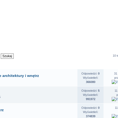
10 
OSZENIA
STATYSTYKI
O
Odpowiedzi:
0
31
 architektury i wnętrz
Wyświetleń:
pr
366080
Odpowiedzi:
5
11
Wyświetleń:
5
991972
Odpowiedzi:
0
11
trz
Wyświetleń:
374839