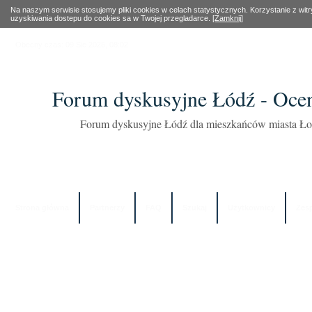
Na naszym serwisie stosujemy pliki cookies w celach statystycznych. Korzystanie z wi
uzyskiwania dostepu do cookies sa w Twojej przegladarce.
[Zamknij]
Obecny czas: 09 Sie 2026, 08:02
Forum dyskusyjne Łódź - Oce
Forum dyskusyjne Łódź dla mieszkańców miasta Łod
Strona główna
Partnerzy
FAQ
Szukaj
Użytkownicy
Zes