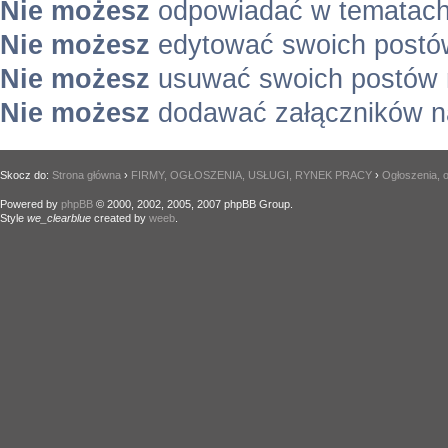
Nie możesz
odpowiadać w tematach
Nie możesz
edytować swoich postó
Nie możesz
usuwać swoich postów 
Nie możesz
dodawać załączników n
Skocz do:
Strona główna
›
FIRMY, OGŁOSZENIA, USŁUGI, RYNEK PRACY
›
Ogłoszenia, o
Powered by
phpBB
© 2000, 2002, 2005, 2007 phpBB Group.
Style
we_clearblue
created by
weeb
.