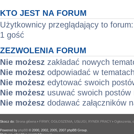
KTO JEST NA FORUM
Użytkownicy przeglądający to forum
1 gość
ZEZWOLENIA FORUM
Nie możesz
zakładać nowych temat
Nie możesz
odpowiadać w tematach
Nie możesz
edytować swoich postó
Nie możesz
usuwać swoich postów 
Nie możesz
dodawać załączników n
Skocz do:
Strona główna
›
FIRMY, OGŁOSZENIA, USŁUGI, RYNEK PRACY
›
Ogłoszenia, o
Powered by
phpBB
© 2000, 2002, 2005, 2007 phpBB Group.