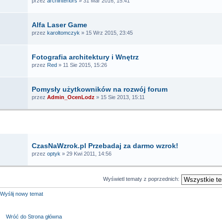
przez
archinteriors
» 31 Mar 2016, 15:41
Alfa Laser Game
przez
karoltomczyk
» 15 Wrz 2015, 23:45
Fotografia architektury i Wnętrz
przez
Red
» 11 Sie 2015, 15:26
Pomysły użytkowników na rozwój forum
przez
Admin_OcenLodz
» 15 Sie 2013, 15:11
TEMATY
CzasNaWzrok.pl Przebadaj za darmo wzrok!
przez
optyk
» 29 Kwi 2011, 14:56
Wyświetl tematy z poprzednich:
Wyślij nowy temat
Wróć do Strona główna