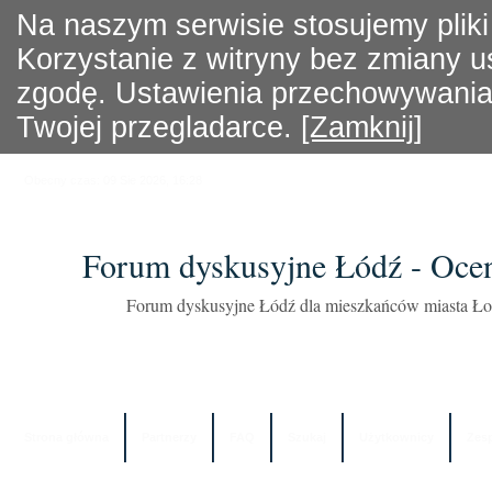
Na naszym serwisie stosujemy pliki
Korzystanie z witryny bez zmiany 
zgodę. Ustawienia przechowywania 
Twojej przegladarce.
[Zamknij]
Obecny czas: 09 Sie 2026, 16:28
Forum dyskusyjne Łódź - Oce
Forum dyskusyjne Łódź dla mieszkańców miasta Łod
Strona główna
Partnerzy
FAQ
Szukaj
Użytkownicy
Zes