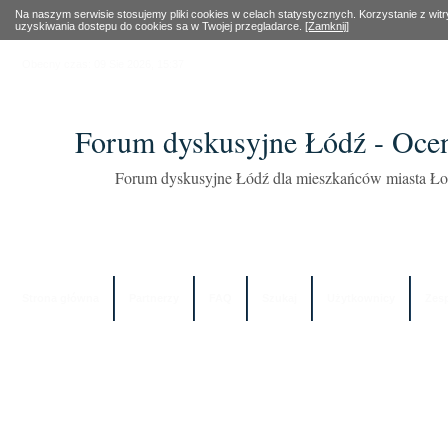
Na naszym serwisie stosujemy pliki cookies w celach statystycznych. Korzystanie z wi
uzyskiwania dostepu do cookies sa w Twojej przegladarce.
[Zamknij]
Obecny czas: 09 Sie 2026, 15:37
Forum dyskusyjne Łódź - Oce
Forum dyskusyjne Łódź dla mieszkańców miasta Łod
Strona główna
Partnerzy
FAQ
Szukaj
Użytkownicy
Zes