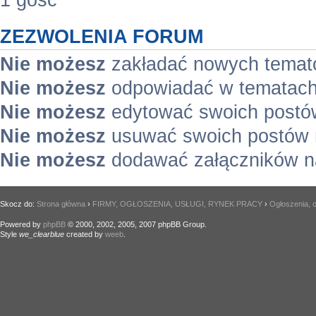
1 gość
ZEZWOLENIA FORUM
Nie możesz
zakładać nowych temat
Nie możesz
odpowiadać w tematach
Nie możesz
edytować swoich postó
Nie możesz
usuwać swoich postów 
Nie możesz
dodawać załączników n
Skocz do:
Strona główna
›
FIRMY, OGŁOSZENIA, USŁUGI, RYNEK PRACY
›
Ogłoszenia, o
Powered by
phpBB
© 2000, 2002, 2005, 2007 phpBB Group.
Style
we_clearblue
created by
weeb
.