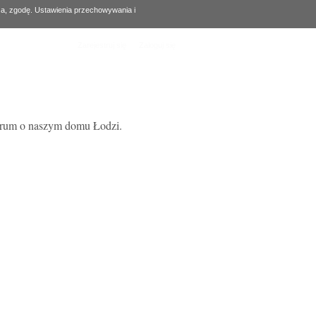
za, zgodę. Ustawienia przechowywania i
Zarejestruj się
Zaloguj się
forum o naszym domu Łodzi.