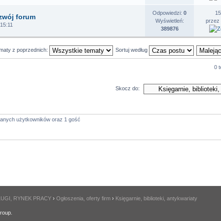
Odpowiedzi:
0
15
zwój forum
Wyświetleń:
przez
 15:11
389876
ematy z poprzednich:
Sortuj według
0 
Skocz do:
owanych użytkowników oraz 1 gość
ŁUGI, RYNEK PRACY
›
Ogłoszenia, oferty firm
›
Księgarnie, biblioteki, antykwariaty
roup.