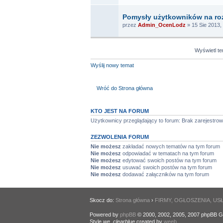
Pomysły użytkowników na ro
przez
Admin_OcenLodz
» 15 Sie 2013,
Wyświetl t
Wyślij nowy temat
Wróć do Strona główna
KTO JEST NA FORUM
Użytkownicy przeglądający to forum: Brak zarejestr
ZEZWOLENIA FORUM
Nie możesz
zakładać nowych tematów na tym forum
Nie możesz
odpowiadać w tematach na tym forum
Nie możesz
edytować swoich postów na tym forum
Nie możesz
usuwać swoich postów na tym forum
Nie możesz
dodawać załączników na tym forum
Skocz do:
Strona główna
›
FIRMY, OGŁOSZENIA, US
Powered by
phpBB
© 2000, 2002, 2005, 2007 phpBB G
Style
we_clearblue
created by
weeb
.