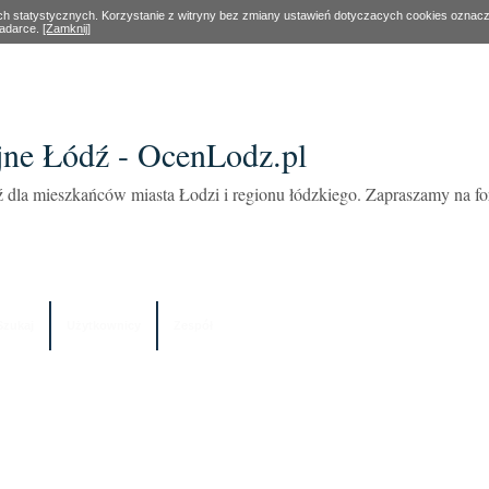
ach statystycznych. Korzystanie z witryny bez zmiany ustawień dotyczacych cookies oznac
ladarce.
[Zamknij]
ne Łódź - OcenLodz.pl
 dla mieszkańców miasta Łodzi i regionu łódzkiego. Zapraszamy na 
Szukaj
Użytkownicy
Zespół