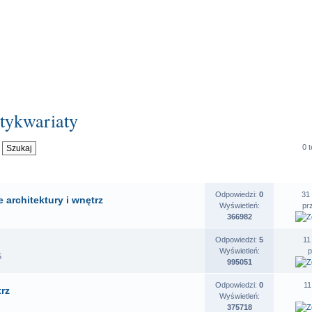
ntykwariaty
0 
OSZENIA
STATYSTYKI
O
Odpowiedzi:
0
31
 architektury i wnętrz
Wyświetleń:
pr
366982
Odpowiedzi:
5
11
Wyświetleń:
5
995051
Odpowiedzi:
0
11
trz
Wyświetleń:
375718