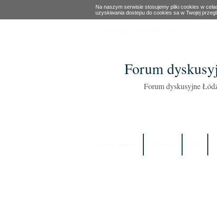
Na naszym serwisie stosujemy pliki cookies w cel
uzyskiwania dostepu do cookies sa w Twojej przeg
Obecny czas: 08 Sie 2026, 19:13
Forum dyskusyj
Forum dyskusyjne Łódź
Strona główna
Partnerzy
FAQ