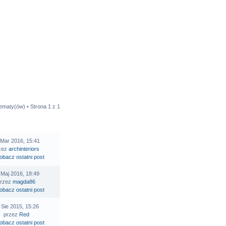
tematy(ów) • Strona
1
z
1
STATNI POST
 Mar 2016, 15:41
zez
archinteriors
 Maj 2016, 18:49
przez
magda86
 Sie 2015, 15:26
przez
Red