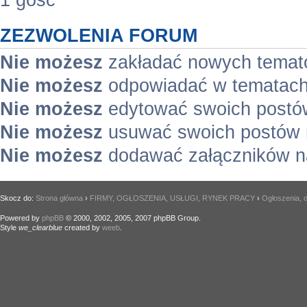
1 gość
ZEZWOLENIA FORUM
Nie możesz
zakładać nowych temat
Nie możesz
odpowiadać w tematach
Nie możesz
edytować swoich postó
Nie możesz
usuwać swoich postów 
Nie możesz
dodawać załączników n
Skocz do:
Strona główna
›
FIRMY, OGŁOSZENIA, USŁUGI, RYNEK PRACY
›
Ogłoszenia, o
Powered by
phpBB
© 2000, 2002, 2005, 2007 phpBB Group.
Style
we_clearblue
created by
weeb
.