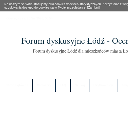
Na naszym serwisie stosujemy pliki cookies w celach statystycznych. Korzystanie z wi
uzyskiwania dostepu do cookies sa w Twojej przegladarce.
[Zamknij]
Obecny czas: 10 Sie 2026, 03:54
Forum dyskusyjne Łódź - Oce
Forum dyskusyjne Łódź dla mieszkańców miasta Łod
Strona główna
Partnerzy
FAQ
Szukaj
Użytkownicy
Zes