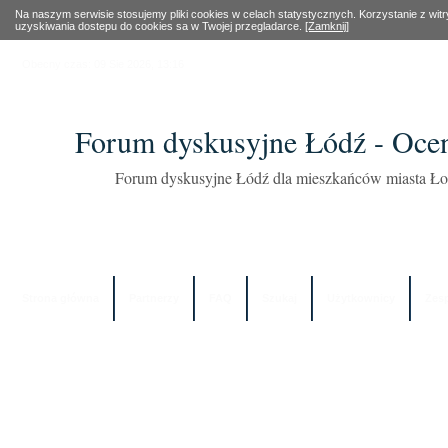
Na naszym serwisie stosujemy pliki cookies w celach statystycznych. Korzystanie z wi
uzyskiwania dostepu do cookies sa w Twojej przegladarce.
[Zamknij]
Obecny czas: 09 Sie 2026, 13:16
Forum dyskusyjne Łódź - Oce
Forum dyskusyjne Łódź dla mieszkańców miasta Łod
Strona główna
Partnerzy
FAQ
Szukaj
Użytkownicy
Zes