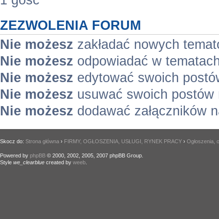
1 gość
ZEZWOLENIA FORUM
Nie możesz
zakładać nowych temat
Nie możesz
odpowiadać w tematach
Nie możesz
edytować swoich postó
Nie możesz
usuwać swoich postów 
Nie możesz
dodawać załączników n
Skocz do:
Strona główna
›
FIRMY, OGŁOSZENIA, USŁUGI, RYNEK PRACY
›
Ogłoszenia, o
Powered by
phpBB
© 2000, 2002, 2005, 2007 phpBB Group.
Style
we_clearblue
created by
weeb
.