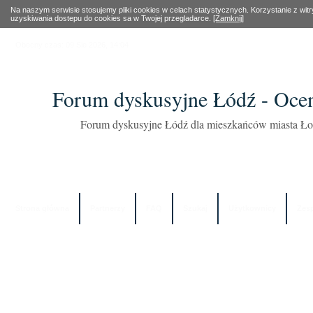
Na naszym serwisie stosujemy pliki cookies w celach statystycznych. Korzystanie z wi
uzyskiwania dostepu do cookies sa w Twojej przegladarce.
[Zamknij]
Obecny czas: 09 Sie 2026, 14:04
Forum dyskusyjne Łódź - Oce
Forum dyskusyjne Łódź dla mieszkańców miasta Łod
Strona główna
Partnerzy
FAQ
Szukaj
Użytkownicy
Zes