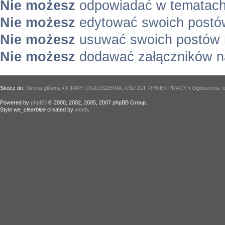
Nie możesz
odpowiadać w tematach
Nie możesz
edytować swoich postó
Nie możesz
usuwać swoich postów 
Nie możesz
dodawać załączników n
Skocz do:
Strona główna
›
FIRMY, OGŁOSZENIA, USŁUGI, RYNEK PRACY
›
Ogłoszenia, o
Powered by
phpBB
© 2000, 2002, 2005, 2007 phpBB Group.
Style
we_clearblue
created by
weeb
.