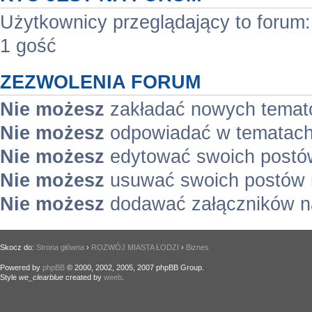
Użytkownicy przeglądający to forum
1 gość
ZEZWOLENIA FORUM
Nie możesz
zakładać nowych temat
Nie możesz
odpowiadać w tematach
Nie możesz
edytować swoich postó
Nie możesz
usuwać swoich postów 
Nie możesz
dodawać załączników n
Skocz do:
Strona główna
›
ROZWÓJ MIASTA ŁODZI
›
Biznes
Powered by
phpBB
© 2000, 2002, 2005, 2007 phpBB Group.
Style
we_clearblue
created by
weeb
.