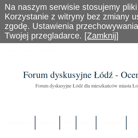
Na naszym serwisie stosujemy pliki
Korzystanie z witryny bez zmiany 
zgodę. Ustawienia przechowywania 
Twojej przegladarce.
[Zamknij]
Obecny czas: 06 Sie 2026, 08:18
Forum dyskusyjne Łódź - Oce
Forum dyskusyjne Łódź dla mieszkańców miasta Łod
Strona główna
Partnerzy
FAQ
Szukaj
Użytkownicy
Zes