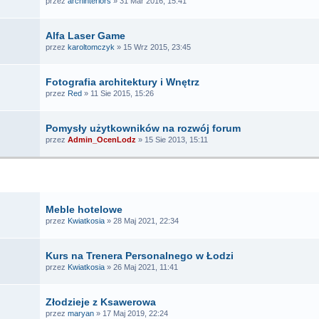
przez
archinteriors
» 31 Mar 2016, 15:41
Alfa Laser Game
przez
karoltomczyk
» 15 Wrz 2015, 23:45
Fotografia architektury i Wnętrz
przez
Red
» 11 Sie 2015, 15:26
Pomysły użytkowników na rozwój forum
przez
Admin_OcenLodz
» 15 Sie 2013, 15:11
TEMATY
Meble hotelowe
przez
Kwiatkosia
» 28 Maj 2021, 22:34
Kurs na Trenera Personalnego w Łodzi
przez
Kwiatkosia
» 26 Maj 2021, 11:41
Złodzieje z Ksawerowa
przez
maryan
» 17 Maj 2019, 22:24