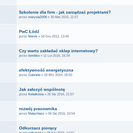
Szkolenie dla firm - jak zarządzać projektami?
przez
marysia2008
» 30 Mar 2015, 11:57
PwC Łódź
przez
Marek
» 18 Gru 2012, 13:40
Czy warto zakładać sklep internetowy?
przez
bombko
» 11 Lut 2016, 16:34
efektywność energetyczna
przez
Gabriela
» 18 Wrz 2016, 18:50
Jak załozyć wspólnotę
przez
Kwiatkosia
» 26 Sie 2016, 21:57
rozwój pracownika
przez
Malachiasz
» 06 Sie 2016, 10:54
Odkurzacz piorący
przez
rutkowska
» 28 Kwi 2015, 14:32