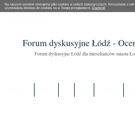
Na naszym serwisie stosujemy pliki cookies w celach statystycznych. Korzystanie z wi
uzyskiwania dostepu do cookies sa w Twojej przegladarce.
[Zamknij]
Obecny czas: 09 Sie 2026, 11:50
Forum dyskusyjne Łódź - Oce
Forum dyskusyjne Łódź dla mieszkańców miasta Łod
Strona główna
Partnerzy
FAQ
Szukaj
Użytkownicy
Zes