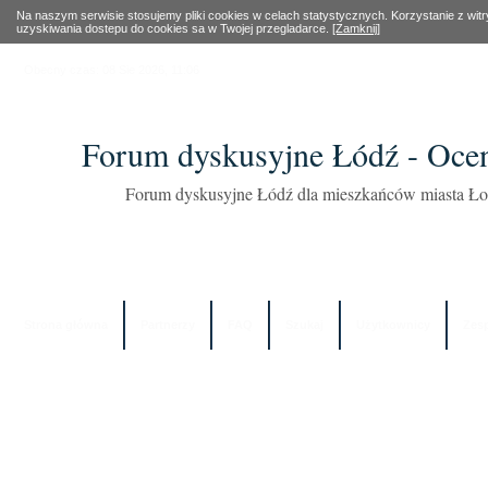
Na naszym serwisie stosujemy pliki cookies w celach statystycznych. Korzystanie z wi
uzyskiwania dostepu do cookies sa w Twojej przegladarce.
[Zamknij]
Obecny czas: 08 Sie 2026, 11:06
Forum dyskusyjne Łódź - Oce
Forum dyskusyjne Łódź dla mieszkańców miasta Łod
Strona główna
Partnerzy
FAQ
Szukaj
Użytkownicy
Zes