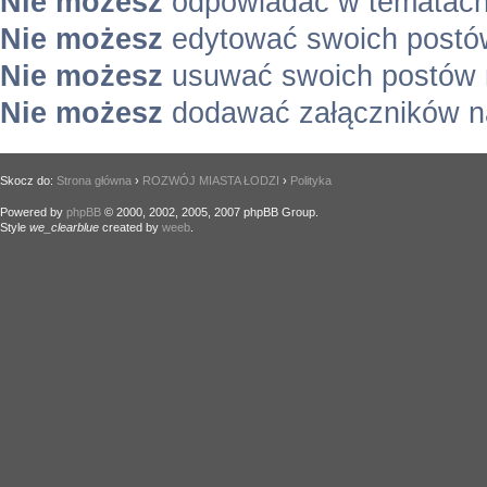
Nie możesz
odpowiadać w tematach
Nie możesz
edytować swoich postó
Nie możesz
usuwać swoich postów 
Nie możesz
dodawać załączników n
Skocz do:
Strona główna
›
ROZWÓJ MIASTA ŁODZI
›
Polityka
Powered by
phpBB
© 2000, 2002, 2005, 2007 phpBB Group.
Style
we_clearblue
created by
weeb
.