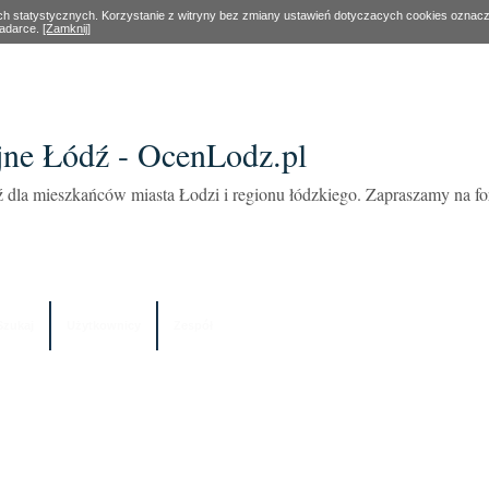
ach statystycznych. Korzystanie z witryny bez zmiany ustawień dotyczacych cookies oznac
ladarce.
[Zamknij]
ne Łódź - OcenLodz.pl
 dla mieszkańców miasta Łodzi i regionu łódzkiego. Zapraszamy na 
Szukaj
Użytkownicy
Zespół