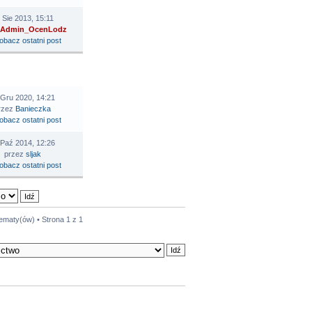
 Sie 2013, 15:11
Admin_OcenLodz
STATNI POST
 Gru 2020, 14:21
rzez
Banieczka
 Paź 2014, 12:26
przez
sljak
tematy(ów) • Strona
1
z
1