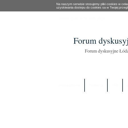
Na naszym serwisie stosujemy pliki cookies w cel
uzyskiwania dostepu do cookies sa w Twojej przeg
Obecny czas: 08 Sie 2026, 15:20
Forum dyskusyj
Forum dyskusyjne Łódź
Strona główna
Partnerzy
FAQ