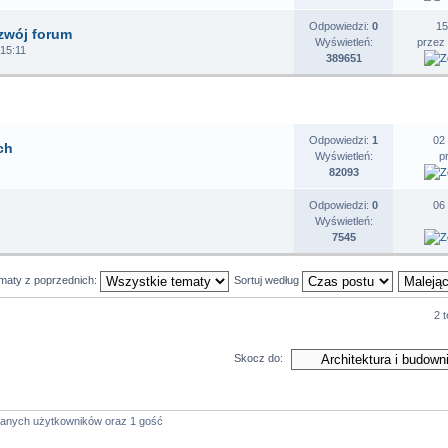
Odpowiedzi:
0
15
zwój forum
Wyświetleń:
przez
 15:11
389651
EMATY
STATYSTYKI
O
Odpowiedzi:
1
02
ch
Wyświetleń:
p
82093
Odpowiedzi:
0
06
Wyświetleń:
7545
ematy z poprzednich:
Sortuj według
2 
Skocz do:
owanych użytkowników oraz 1 gość