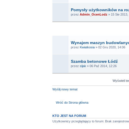
Pomysły użytkowników na ro
przez
Admin_OcenLodz
» 15 Sie 2013,
T
Wynajem maszyn budowlany
przez
Kwiatkosia
» 02 Gru 2020, 14:06
Szamba betonowe Łódź
przez
sljak
» 06 Paź 2014, 12:26
Wyświetl t
Wyślij nowy temat
Wróć do Strona główna
KTO JEST NA FORUM
Użytkownicy przeglądający to forum: Brak zarejestr