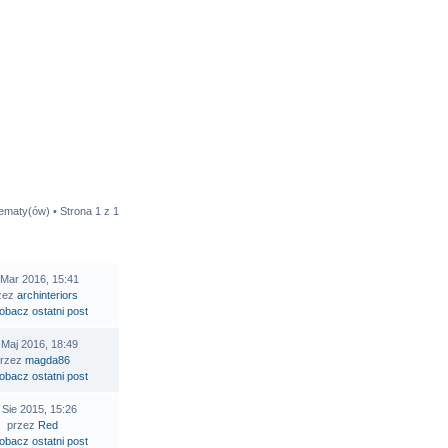
tematy(ów) • Strona
1
z
1
STATNI POST
 Mar 2016, 15:41
zez
archinteriors
 Maj 2016, 18:49
przez
magda86
 Sie 2015, 15:26
przez
Red