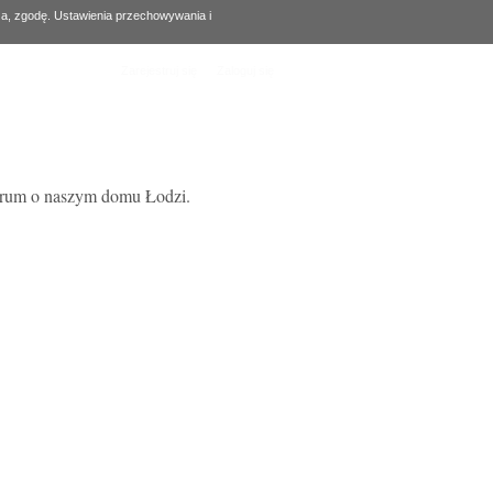
za, zgodę. Ustawienia przechowywania i
Zarejestruj się
Zaloguj się
forum o naszym domu Łodzi.