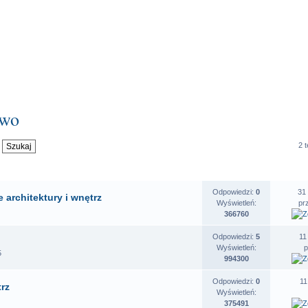
two
2 
OSZENIA
STATYSTYKI
O
Odpowiedzi:
0
31
 architektury i wnętrz
Wyświetleń:
pr
366760
Odpowiedzi:
5
11
Wyświetleń:
5
994300
Odpowiedzi:
0
11
trz
Wyświetleń:
375491