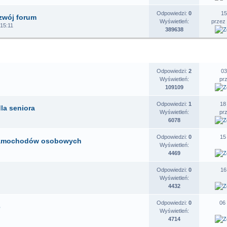
Odpowiedzi:
0
15
zwój forum
Wyświetleń:
przez
 15:11
389638
EMATY
STATYSTYKI
O
Odpowiedzi:
2
03
Wyświetleń:
pr
109109
Odpowiedzi:
1
18
la seniora
Wyświetleń:
pr
6078
Odpowiedzi:
0
15
 samochodów osobowych
Wyświetleń:
4469
Odpowiedzi:
0
16
Wyświetleń:
4432
Odpowiedzi:
0
06
e
Wyświetleń:
4714