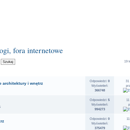
ogi, fora internetowe
19 
OSZENIA
STATYSTYKI
O
Odpowiedzi:
0
31
 architektury i wnętrz
Wyświetleń:
pr
366748
Odpowiedzi:
5
11
Wyświetleń:
5
994273
Odpowiedzi:
0
11
trz
Wyświetleń:
375479