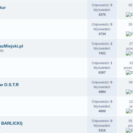
Odpowiedzi:
0
06
tur
Wyświetleń:
4375
Odpowiedzi:
0
26
Wyświetleń:
4734
Odpowiedzi:
2
27
azMiejski.pl
Wyświetleń:
prz
:55
7421
Odpowiedzi:
1
22
Wyświetleń:
przez
6267
Odpowiedzi:
0
09
w O.S.T.R
Wyświetleń:
4884
Odpowiedzi:
0
12
Wyświetleń:
p
4600
Odpowiedzi:
0
05
 BARLICKI)
Wyświetleń:
pr
0
5316