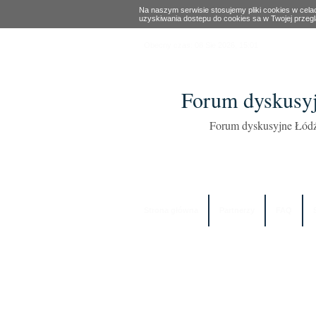
Na naszym serwisie stosujemy pliki cookies w cel
uzyskiwania dostepu do cookies sa w Twojej przeg
Obecny czas: 08 Sie 2026, 15:01
Forum dyskusyj
Forum dyskusyjne Łódź
Strona główna
Partnerzy
FAQ