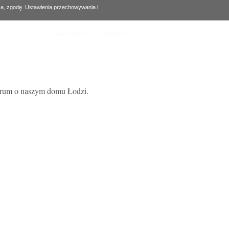
za, zgodę. Ustawienia przechowywania i
Zarejestruj się
Zaloguj się
forum o naszym domu Łodzi.