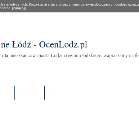
ach statystycznych. Korzystanie z witryny bez zmiany ustawień dotyczacych cookies oznac
ladarce.
[Zamknij]
ne Łódź - OcenLodz.pl
 dla mieszkańców miasta Łodzi i regionu łódzkiego. Zapraszamy na 
Szukaj
Użytkownicy
Zespół