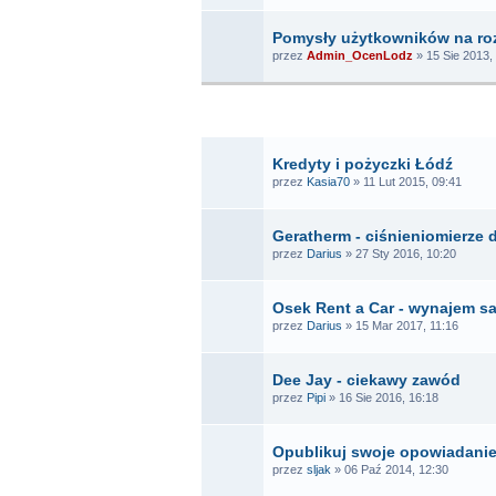
Pomysły użytkowników na ro
przez
Admin_OcenLodz
» 15 Sie 2013,
T
Kredyty i pożyczki Łódź
przez
Kasia70
» 11 Lut 2015, 09:41
Geratherm - ciśnieniomierze d
przez
Darius
» 27 Sty 2016, 10:20
Osek Rent a Car - wynajem
przez
Darius
» 15 Mar 2017, 11:16
Dee Jay - ciekawy zawód
przez
Pipi
» 16 Sie 2016, 16:18
Opublikuj swoje opowiadani
przez
sljak
» 06 Paź 2014, 12:30