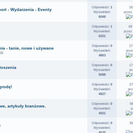
Odpowiedzi:
1
16
port - Wydarzenia - Eventy
Wyświetleń:
przez
6048
Odpowiedzi:
1
09
Wyświetleń:
przez
6251
Odpowiedzi:
0
17
nia - tanie, nowe i używane
Wyświetleń:
prz
:05
4863
Odpowiedzi:
0
17
łoszenia
Wyświetleń:
p
5088
Odpowiedzi:
0
27
agrodę!
Wyświetleń:
pr
4827
Odpowiedzi:
0
08
e, artykuły branżowe.
Wyświetleń:
p
4501
Odpowiedzi:
0
30
)
Wyświetleń:
4525