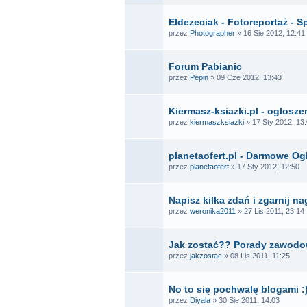
Ełdezeciak - Fotoreportaż - S
przez
Photographer
» 16 Sie 2012, 12:41
Forum Pabianic
przez
Pepin
» 09 Cze 2012, 13:43
Kiermasz-ksiazki.pl - ogłosze
przez
kiermaszksiazki
» 17 Sty 2012, 13
planetaofert.pl - Darmowe Og
przez
planetaofert
» 17 Sty 2012, 12:50
Napisz kilka zdań i zgarnij n
przez
weronika2011
» 27 Lis 2011, 23:14
Jak zostać?? Porady zawodow
przez
jakzostac
» 08 Lis 2011, 11:25
No to się pochwalę blogami :
przez
Diyala
» 30 Sie 2011, 14:03