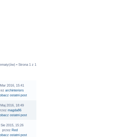
tematy(ów) • Strona
1
z
1
STATNI POST
 Mar 2016, 15:41
zez
archinteriors
 Maj 2016, 18:49
przez
magda86
 Sie 2015, 15:26
przez
Red