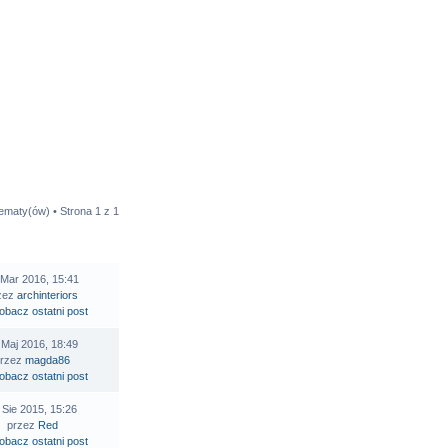
tematy(ów) • Strona
1
z
1
STATNI POST
 Mar 2016, 15:41
zez
archinteriors
 Maj 2016, 18:49
przez
magda86
 Sie 2015, 15:26
przez
Red