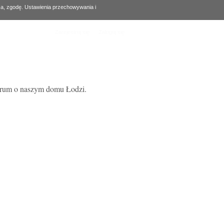
za, zgodę. Ustawienia przechowywania i
Zarejestruj się
Zaloguj się
forum o naszym domu Łodzi.