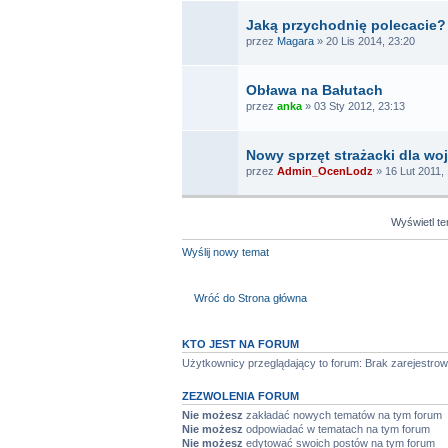
Jaką przychodnię polecacie?
przez
Magara
» 20 Lis 2014, 23:20
Obława na Bałutach
przez
anka
» 03 Sty 2012, 23:13
Nowy sprzęt strażacki dla w
przez
Admin_OcenLodz
» 16 Lut 2011,
Wyświetl t
Wyślij nowy temat
Wróć do Strona główna
KTO JEST NA FORUM
Użytkownicy przeglądający to forum: Brak zarejestr
ZEZWOLENIA FORUM
Nie możesz
zakładać nowych tematów na tym forum
Nie możesz
odpowiadać w tematach na tym forum
Nie możesz
edytować swoich postów na tym forum