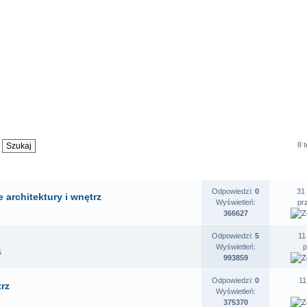
8 
OSZENIA
STATYSTYKI
O
Odpowiedzi:
0
31
 architektury i wnętrz
Wyświetleń:
pr
366627
Odpowiedzi:
5
11
Wyświetleń:
5
993859
Odpowiedzi:
0
11
trz
Wyświetleń:
375370