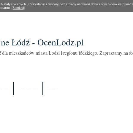
ach statystycznych. Korzystanie z witryny bez zmiany ustawień dotyczacych cookies oznac
ladarce.
[Zamknij]
ne Łódź - OcenLodz.pl
 dla mieszkańców miasta Łodzi i regionu łódzkiego. Zapraszamy na 
Szukaj
Użytkownicy
Zespół