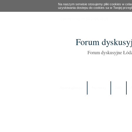
Na naszym serwisie stosujemy pliki cookies w cel
uzyskiwania dostepu do cookies sa w Twojej przeg
Obecny czas: 08 Sie 2026, 13:15
Forum dyskusyj
Forum dyskusyjne Łódź
Strona główna
Partnerzy
FAQ