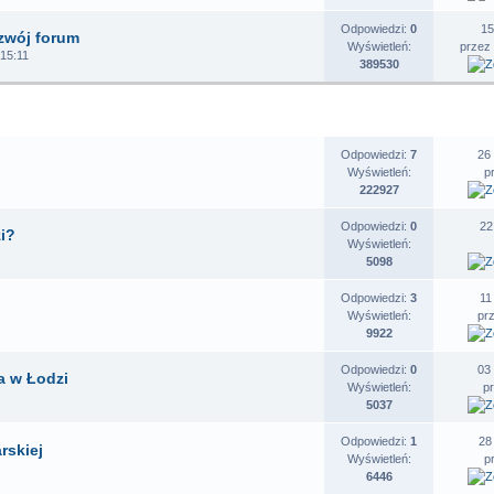
Odpowiedzi:
0
15
zwój forum
Wyświetleń:
przez
 15:11
389530
EMATY
STATYSTYKI
O
Odpowiedzi:
7
26
Wyświetleń:
p
222927
Odpowiedzi:
0
22
i?
Wyświetleń:
5098
Odpowiedzi:
3
11
Wyświetleń:
pr
9922
Odpowiedzi:
0
03
a w Łodzi
Wyświetleń:
p
5037
Odpowiedzi:
1
28
rskiej
Wyświetleń:
p
6446