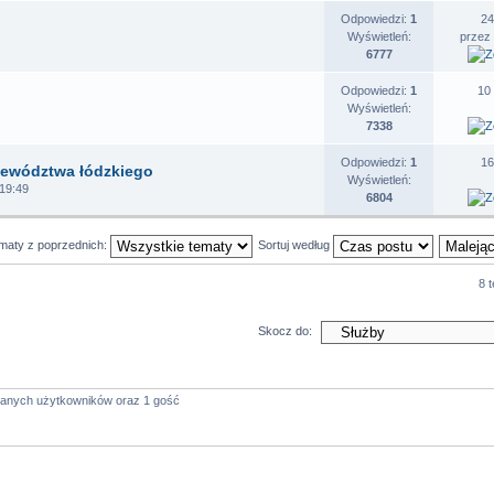
Odpowiedzi:
1
24
Wyświetleń:
przez
6777
Odpowiedzi:
1
10
Wyświetleń:
7338
Odpowiedzi:
1
16
ojewództwa łódzkiego
Wyświetleń:
 19:49
6804
ematy z poprzednich:
Sortuj według
8 
Skocz do:
owanych użytkowników oraz 1 gość