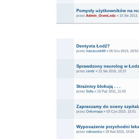
Pomysły użytkowników na ro
przez
Admin_OcenLodz
» 15 Sie 2013,
T
Dentysta Łodź?
przez
mazaczek88
» 06 Gru 2013, 18:52
Sprawdzony neurolog w Łodz
przez
centtr
» 22 Sie 2016, 10:37
Strażnicy blokują . . .
przez
Sofia
» 15 Paź 2011, 11:43
Zapraszamy do oceny szpital
przez
Onkomapa
» 03 Cze 2015, 15:51
Wyposażenie przychodni leka
przez
rutkowska
» 28 Kwi 2015, 15:04