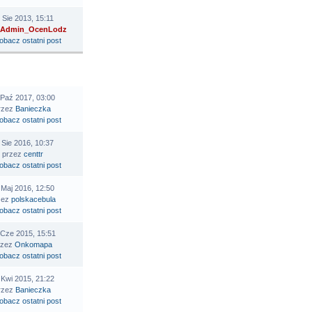
 Sie 2013, 15:11
Admin_OcenLodz
STATNI POST
 Paź 2017, 03:00
rzez
Banieczka
 Sie 2016, 10:37
przez
centtr
 Maj 2016, 12:50
zez
polskacebula
 Cze 2015, 15:51
rzez
Onkomapa
 Kwi 2015, 21:22
rzez
Banieczka