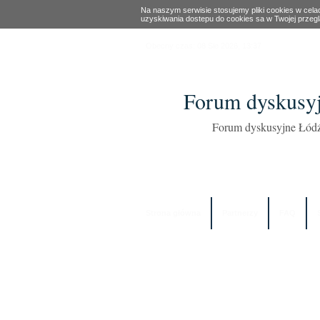
Na naszym serwisie stosujemy pliki cookies w cel
uzyskiwania dostepu do cookies sa w Twojej przeg
Obecny czas: 08 Sie 2026, 13:37
Forum dyskusyj
Forum dyskusyjne Łódź
Strona główna
Partnerzy
FAQ