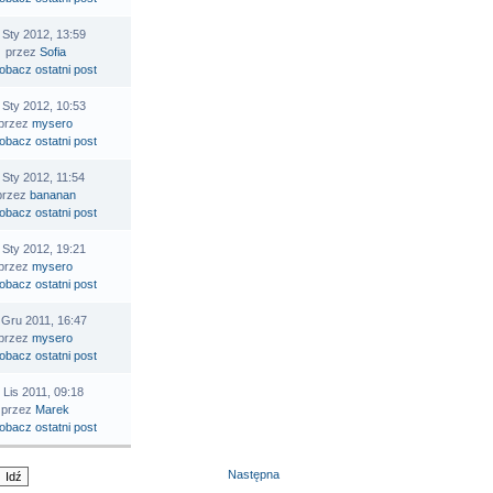
 Sty 2012, 13:59
przez
Sofia
 Sty 2012, 10:53
przez
mysero
 Sty 2012, 11:54
przez
bananan
 Sty 2012, 19:21
przez
mysero
 Gru 2011, 16:47
przez
mysero
 Lis 2011, 09:18
przez
Marek
Następna