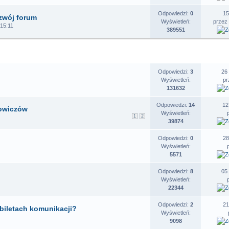
Odpowiedzi:
0
15
zwój forum
Wyświetleń:
przez
 15:11
389551
EMATY
STATYSTYKI
O
Odpowiedzi:
3
26
Wyświetleń:
p
131632
Odpowiedzi:
14
12
powiczów
Wyświetleń:
1
2
39874
Odpowiedzi:
0
28
Wyświetleń:
5571
Odpowiedzi:
8
05
Wyświetleń:
22344
Odpowiedzi:
2
21
biletach komunikacji?
Wyświetleń:
9098