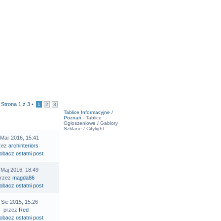
•
Strona
1
z
3
•
1
2
3
Tablice Informacyjne /
Poznań
- Tablice
STATNI POST
Ogłoszeniowe / Gabloty
Szklane / Citylight
 Mar 2016, 15:41
zez
archinteriors
 Maj 2016, 18:49
przez
magda86
 Sie 2015, 15:26
przez
Red