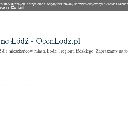
ach statystycznych. Korzystanie z witryny bez zmiany ustawień dotyczacych cookies oznac
ladarce.
[Zamknij]
ne Łódź - OcenLodz.pl
 dla mieszkańców miasta Łodzi i regionu łódzkiego. Zapraszamy na 
Szukaj
Użytkownicy
Zespół