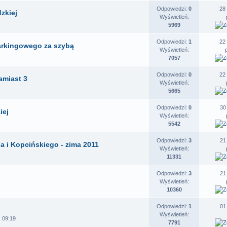
Odpowiedzi:
0
28
zkiej
Wyświetleń:
5969
Odpowiedzi:
1
22
parkingowego za szybą
Wyświetleń:
7057
Odpowiedzi:
0
22
amiast 3
Wyświetleń:
5665
Odpowiedzi:
0
30
iej
Wyświetleń:
5542
Odpowiedzi:
3
21
a i Kopcińskiego - zima 2011
Wyświetleń:
11331
Odpowiedzi:
3
21
Wyświetleń:
10360
Odpowiedzi:
1
01
Wyświetleń:
 09:19
7791