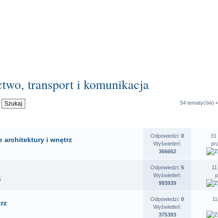
ctwo, transport i komunikacja
54 tematy(ów) 
OSZENIA
STATYSTYKI
O
Odpowiedzi:
0
31
 architektury i wnętrz
Wyświetleń:
pr
366662
Odpowiedzi:
5
11
Wyświetleń:
5
993939
Odpowiedzi:
0
11
trz
Wyświetleń:
375393