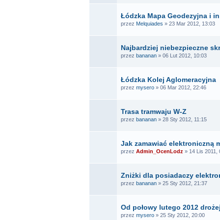
Łódzka Mapa Geodezyjna i in
przez
Melquiades
» 23 Mar 2012, 13:03
Najbardziej niebezpieczne sk
przez
bananan
» 06 Lut 2012, 10:03
Łódzka Kolej Aglomeracyjna
przez
mysero
» 06 Mar 2012, 22:46
Trasa tramwaju W-Z
przez
bananan
» 28 Sty 2012, 11:15
Jak zamawiać elektroniczną
przez
Admin_OcenLodz
» 14 Lis 2011, 
Zniżki dla posiadaczy elektr
przez
bananan
» 25 Sty 2012, 21:37
Od połowy lutego 2012 droże
przez
mysero
» 25 Sty 2012, 20:00