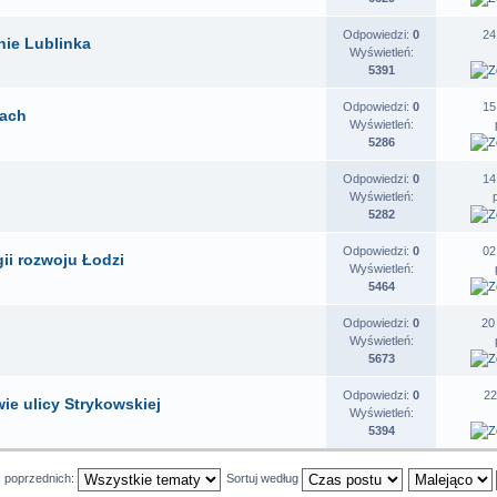
Odpowiedzi:
0
24
nie Lublinka
Wyświetleń:
5391
Odpowiedzi:
0
15
rach
Wyświetleń:
5286
Odpowiedzi:
0
14
Wyświetleń:
5282
Odpowiedzi:
0
02
gii rozwoju Łodzi
Wyświetleń:
5464
Odpowiedzi:
0
20
Wyświetleń:
5673
Odpowiedzi:
0
22
ie ulicy Strykowskiej
Wyświetleń:
5394
z poprzednich:
Sortuj według