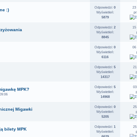
Odpowiedzi:
0
23
ne :)
Wyświetleń:
p
5879
Odpowiedzi:
2
15
rzyżowania
Wyświetleń:
8845
Odpowiedzi:
0
06
Wyświetleń:
6116
Odpowiedzi:
5
21
Wyświetleń:
14317
Odpowiedzi:
5
03
 migawkę MPK?
Wyświetleń:
09:06
14968
Odpowiedzi:
0
25
onicznej Migawki
Wyświetleń:
5205
Odpowiedzi:
1
25
ją bilety MPK
Wyświetleń:
6629