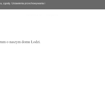
za, zgodę. Ustawienia przechowywania i
Zarejestruj się
Zaloguj się
forum o naszym domu Łodzi.