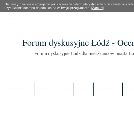
Na naszym serwisie stosujemy pliki cookies w celach statystycznych. Korzystanie z wi
uzyskiwania dostepu do cookies sa w Twojej przegladarce.
[Zamknij]
Obecny czas: 10 Sie 2026, 06:06
Forum dyskusyjne Łódź - Oce
Forum dyskusyjne Łódź dla mieszkańców miasta Łod
Strona główna
Partnerzy
FAQ
Szukaj
Użytkownicy
Zes