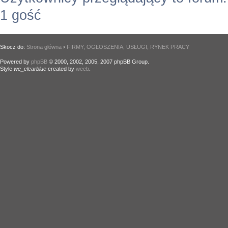
1 gość
Skocz do:
Strona główna
›
FIRMY, OGŁOSZENIA, USŁUGI, RYNEK PRACY
Powered by
phpBB
© 2000, 2002, 2005, 2007 phpBB Group.
Style
we_clearblue
created by
weeb
.