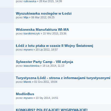
przez
rutkowska
» 28 Kwi 2015, 14:39
Wyszukiwarka noclegów w Łodzi
przez
Mija
» 06 Mar 2012, 09:25
Widzewska Manufaktura WI-MA
przez
karoltomczyk
» 15 Wrz 2015, 23:36
Łódź z lotu ptaka w czasie II Wojny Światowej
przez
mysero
» 20 Lip 2012, 18:57
Sylwester Party Camp - VIII edycja
przez
iwaszkiewiza
» 18 Lis 2014, 11:13
Turystyczna Łódź - strona z informacjami turystycznymi
przez
Marek
» 01 Gru 2011, 19:04
ModlinBus
przez
mysero
» 10 Sty 2014, 14:51
KONKURS? POLECAJCIE! WYGRYWAJCIE!