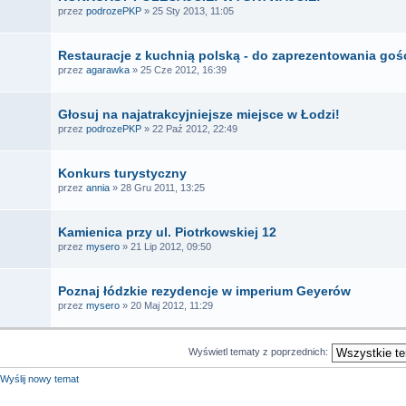
przez
podrozePKP
» 25 Sty 2013, 11:05
Restauracje z kuchnią polską - do zaprezentowania go
przez
agarawka
» 25 Cze 2012, 16:39
Głosuj na najatrakcyjniejsze miejsce w Łodzi!
przez
podrozePKP
» 22 Paź 2012, 22:49
Konkurs turystyczny
przez
annia
» 28 Gru 2011, 13:25
Kamienica przy ul. Piotrkowskiej 12
przez
mysero
» 21 Lip 2012, 09:50
Poznaj łódzkie rezydencje w imperium Geyerów
przez
mysero
» 20 Maj 2012, 11:29
Wyświetl tematy z poprzednich:
Wyślij nowy temat