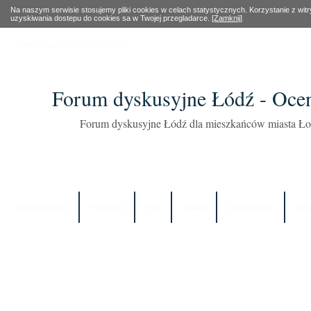
Na naszym serwisie stosujemy pliki cookies w celach statystycznych. Korzystanie z wi
uzyskiwania dostepu do cookies sa w Twojej przegladarce.
[Zamknij]
Obecny czas: 10 Sie 2026, 21:16
Forum dyskusyjne Łódź - Oce
Forum dyskusyjne Łódź dla mieszkańców miasta Łod
Strona główna
Partnerzy
FAQ
Szukaj
Użytkownicy
Zes