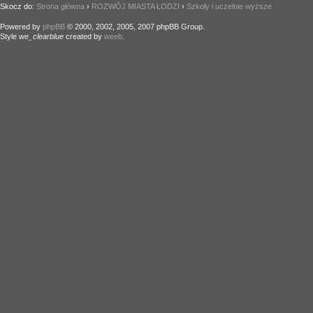
Skocz do:
Strona główna
›
ROZWÓJ MIASTA ŁODZI
›
Szkoły i uczelnie wyższe
Powered by
phpBB
© 2000, 2002, 2005, 2007 phpBB Group.
Style
we_clearblue
created by
weeb
.