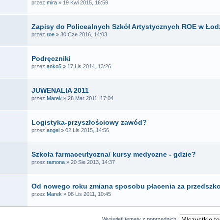
przez
mira
» 19 Kwi 2015, 16:59
Zapisy do Policealnych Szkół Artystycznych ROE w Łodz
przez
roe
» 30 Cze 2016, 14:03
Podręczniki
przez
anko5
» 17 Lis 2014, 13:26
JUWENALIA 2011
przez
Marek
» 28 Mar 2011, 17:04
Logistyka-przyszłościowy zawód?
przez
angel
» 02 Lis 2015, 14:56
Szkoła farmaceutyczna/ kursy medyczne - gdzie?
przez
ramona
» 20 Sie 2013, 14:37
Od nowego roku zmiana sposobu płacenia za przedszk
przez
Marek
» 08 Lis 2011, 10:45
Wyświetl tematy z poprzednich: