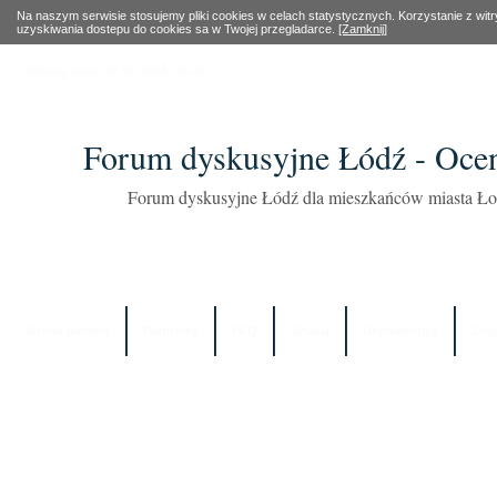
Na naszym serwisie stosujemy pliki cookies w celach statystycznych. Korzystanie z wi
uzyskiwania dostepu do cookies sa w Twojej przegladarce.
[Zamknij]
Obecny czas: 09 Sie 2026, 03:46
Forum dyskusyjne Łódź - Oce
Forum dyskusyjne Łódź dla mieszkańców miasta Łod
Strona główna
Partnerzy
FAQ
Szukaj
Użytkownicy
Zes