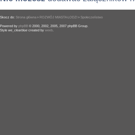
Skocz do:
Strona główna
›
ROZWÓJ MIASTA ŁODZI
›
Społeczeństwo
Powered by
phpBB
© 2000, 2002, 2005, 2007 phpBB Group.
Style
we_clearblue
created by
weeb
.