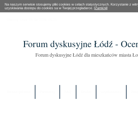
Na naszym serwisie stosujemy pliki cookies w celach statystycznych. Korzystanie z wi
uzyskiwania dostepu do cookies sa w Twojej przegladarce.
[Zamknij]
Obecny czas: 09 Sie 2026, 05:29
Forum dyskusyjne Łódź - Oce
Forum dyskusyjne Łódź dla mieszkańców miasta Łod
Strona główna
Partnerzy
FAQ
Szukaj
Użytkownicy
Zes