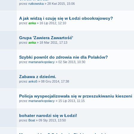
przez
rutkowska
» 28 Kwi 2015, 15:06
A jak widzą i czuję się w Łodzi obcokrajowcy?
przez
anka
» 16 Lip 2012, 12:10
Grupa 'Zawiera Zawartość'
przez
anka
» 18 Mar 2011, 17:13
Szybki powrót do zdrowia nie dla Polaków?
przez
martanarkopolacy
» 02 Sie 2013, 10:30
Zabawa z dziećmi.
przez
anko5
» 08 Gru 2014, 17:38
Policja wyspecjalizowała się w przeszukiwaniu kieszeni
przez
martanarkopolacy
» 15 Lip 2013, 11:15
bohater narodzi się w Łodzi!
przez
Boat
» 09 Sty 2013, 13:50