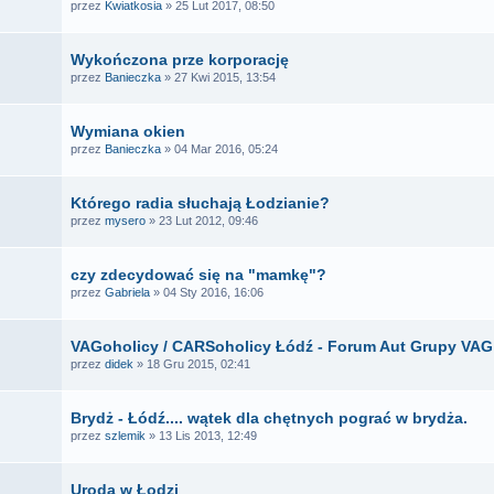
przez
Kwiatkosia
» 25 Lut 2017, 08:50
Wykończona prze korporację
przez
Banieczka
» 27 Kwi 2015, 13:54
Wymiana okien
przez
Banieczka
» 04 Mar 2016, 05:24
Którego radia słuchają Łodzianie?
przez
mysero
» 23 Lut 2012, 09:46
czy zdecydować się na "mamkę"?
przez
Gabriela
» 04 Sty 2016, 16:06
VAGoholicy / CARSoholicy Łódź - Forum Aut Grupy VAG 
przez
didek
» 18 Gru 2015, 02:41
Brydż - Łódź.... wątek dla chętnych pograć w brydża.
przez
szlemik
» 13 Lis 2013, 12:49
Uroda w Łodzi