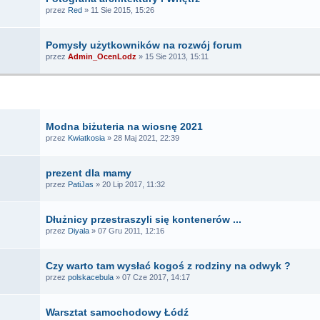
przez
Red
» 11 Sie 2015, 15:26
Pomysły użytkowników na rozwój forum
przez
Admin_OcenLodz
» 15 Sie 2013, 15:11
TEMATY
Modna biżuteria na wiosnę 2021
przez
Kwiatkosia
» 28 Maj 2021, 22:39
prezent dla mamy
przez
PatiJas
» 20 Lip 2017, 11:32
Dłużnicy przestraszyli się kontenerów ...
przez
Diyala
» 07 Gru 2011, 12:16
Czy warto tam wysłać kogoś z rodziny na odwyk ?
przez
polskacebula
» 07 Cze 2017, 14:17
Warsztat samochodowy Łódź